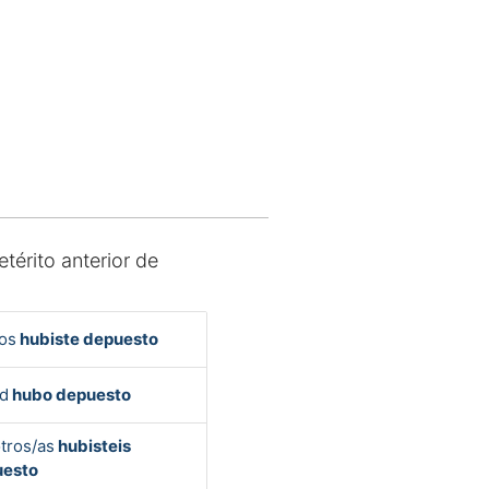
etérito anterior de
os
hubiste depuesto
d
hubo depuesto
tros/as
hubisteis
uesto