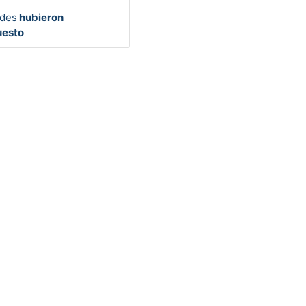
des
hubieron
uesto