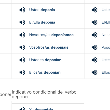
volume_up
volume_up
Usted
deponía
Ust
volume_up
volume_up
El/Ella
deponía
El/El
volume_up
volume_up
s
Nosotros/as
deponíamos
Noso
volume_up
volume_up
Vosotros/as
deponíais
Voso
volume_up
volume_up
Ustedes
deponían
Ust
volume_up
volume_up
Ellos/as
deponían
Ello
Indicativo condicional del verbo
eponer
deponer
volume_up
Yo
depondría