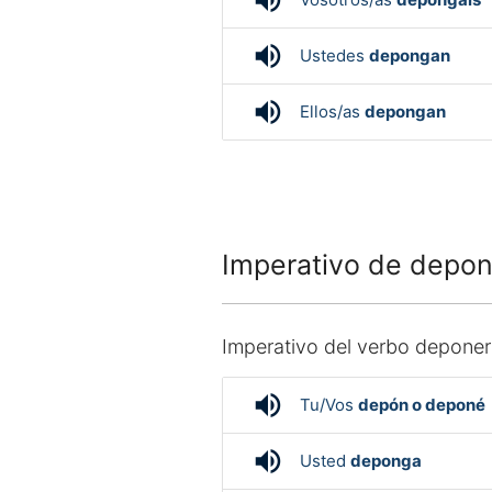
volume_up
volume_up
Ustedes
depongan
volume_up
Ellos/as
depongan
Imperativo de depon
Imperativo del verbo deponer
volume_up
Tu/Vos
depón o deponé
volume_up
Usted
deponga