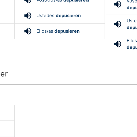
volume_up
Voso
volume_up
depu
volume_up
Ustedes
depusieren
Ust
volume_up
depu
volume_up
Ellos/as
depusieren
Ello
volume_up
depu
er