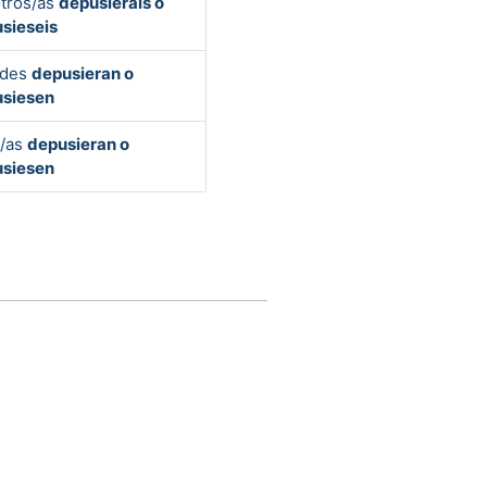
tros/as
depusierais o
sieseis
edes
depusieran o
siesen
s/as
depusieran o
siesen