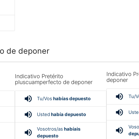
to de deponer
Indicativo Pr
Indicativo Pretérito
deponer
pluscuamperfecto de deponer
volume_up
Tu/V
volume_up
Tu/Vos
habías depuesto
volume_up
Uste
volume_up
Usted
había depuesto
Voso
volume_up
Vosotros/as
habíais
volume_up
dep
depuesto