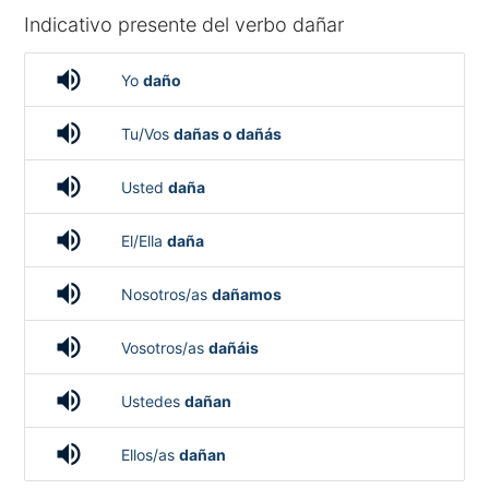
Indicativo presente del verbo dañar
volume_up
Yo
daño
volume_up
Tu/Vos
dañas o dañás
volume_up
Usted
daña
volume_up
El/Ella
daña
volume_up
Nosotros/as
dañamos
volume_up
Vosotros/as
dañáis
volume_up
Ustedes
dañan
volume_up
Ellos/as
dañan