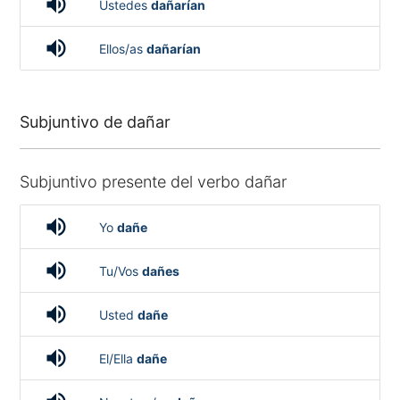
volume_up
Ustedes
dañarían
volume_up
Ellos/as
dañarían
Subjuntivo de dañar
Subjuntivo presente del verbo dañar
volume_up
Yo
dañe
volume_up
Tu/Vos
dañes
volume_up
Usted
dañe
volume_up
El/Ella
dañe