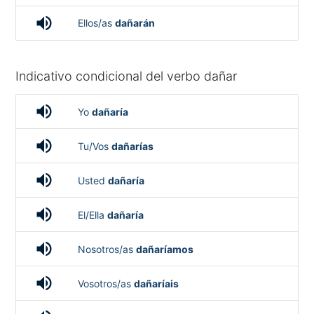
volume_up
Ellos/as
dañarán
Indicativo condicional del verbo dañar
volume_up
Yo
dañaría
volume_up
Tu/Vos
dañarías
volume_up
Usted
dañaría
volume_up
El/Ella
dañaría
volume_up
Nosotros/as
dañaríamos
volume_up
Vosotros/as
dañaríais