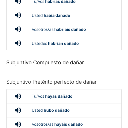
volume_up
Tu/Vos
habrías dañado
volume_up
Usted
había dañado
volume_up
Vosotros/as
habríais dañado
volume_up
Ustedes
habrían dañado
Subjuntivo Compuesto de dañar
Subjuntivo Pretérito perfecto de dañar
volume_up
Tu/Vos
hayas dañado
volume_up
Usted
hubo dañado
volume_up
Vosotros/as
hayáis dañado