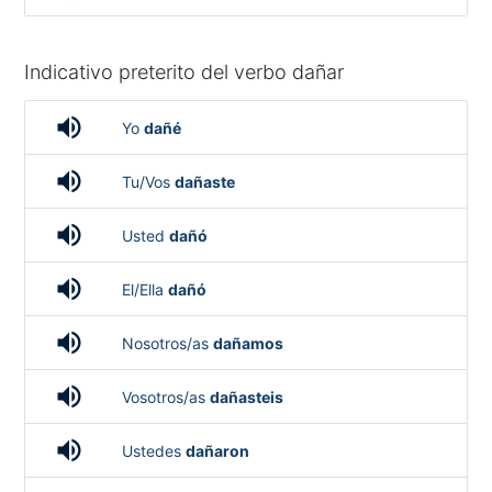
Indicativo preterito del verbo dañar
volume_up
Yo
dañé
volume_up
Tu/Vos
dañaste
volume_up
Usted
dañó
volume_up
El/Ella
dañó
volume_up
Nosotros/as
dañamos
volume_up
Vosotros/as
dañasteis
volume_up
Ustedes
dañaron