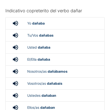
Indicativo copreterito del verbo dañar
volume_up
Yo
dañaba
volume_up
Tu/Vos
dañabas
volume_up
Usted
dañaba
volume_up
El/Ella
dañaba
volume_up
Nosotros/as
dañábamos
volume_up
Vosotros/as
dañabais
volume_up
Ustedes
dañaban
volume_up
Ellos/as
dañaban