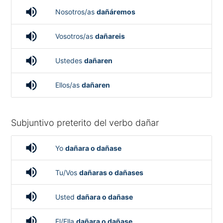
volume_up
Nosotros/as
dañáremos
volume_up
Vosotros/as
dañareis
volume_up
Ustedes
dañaren
volume_up
Ellos/as
dañaren
Subjuntivo preterito del verbo dañar
volume_up
Yo
dañara o dañase
volume_up
Tu/Vos
dañaras o dañases
volume_up
Usted
dañara o dañase
volume_up
El/Ella
dañara o dañase