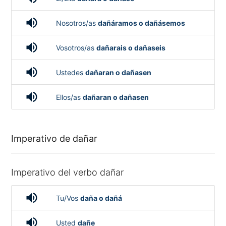
volume_up
Nosotros/as
dañáramos o dañásemos
volume_up
Vosotros/as
dañarais o dañaseis
volume_up
Ustedes
dañaran o dañasen
volume_up
Ellos/as
dañaran o dañasen
Imperativo de dañar
Imperativo del verbo dañar
volume_up
Tu/Vos
daña o dañá
volume_up
Usted
dañe