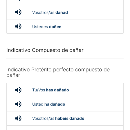
volume_up
Vosotros/as
dañad
volume_up
Ustedes
dañen
Indicativo Compuesto de dañar
Indicativo Pretérito perfecto compuesto de
dañar
volume_up
Tu/Vos
has dañado
volume_up
Usted
ha dañado
volume_up
Vosotros/as
habéis dañado