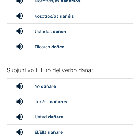
volume_up
Nosotros/as
dañemos
volume_up
Vosotros/as
dañéis
volume_up
Ustedes
dañen
volume_up
Ellos/as
dañen
Subjuntivo futuro del verbo dañar
volume_up
Yo
dañare
volume_up
Tu/Vos
dañares
volume_up
Usted
dañare
volume_up
El/Ella
dañare