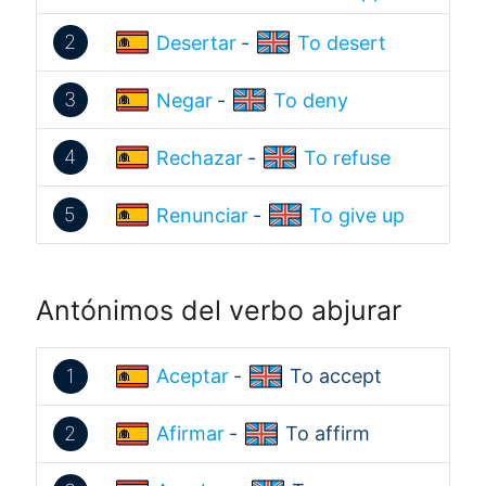
2
Desertar
-
To desert
3
Negar
-
To deny
4
Rechazar
-
To refuse
5
Renunciar
-
To give up
Antónimos del verbo abjurar
1
Aceptar
-
To accept
2
Afirmar
-
To affirm