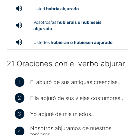
volume_up
Usted
habría abjurado
Vosotros/as
hubierais o hubieseis
volume_up
abjurado
volume_up
Ustedes
hubieran o hubiesen abjurado
21 Oraciones con el verbo abjurar
1
El abjuró de sus antiguas creencias..
2
Ella abjuró de sus viejas costumbres..
3
Yo abjuré de mis miedos..
Nosotros abjuramos de nuestros
4
temores..