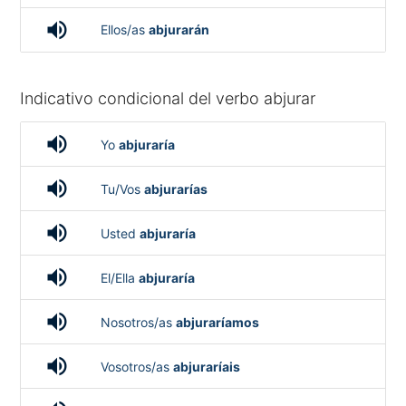
volume_up
Ellos/as
abjurarán
Indicativo condicional del verbo abjurar
volume_up
Yo
abjuraría
volume_up
Tu/Vos
abjurarías
volume_up
Usted
abjuraría
volume_up
El/Ella
abjuraría
volume_up
Nosotros/as
abjuraríamos
volume_up
Vosotros/as
abjuraríais