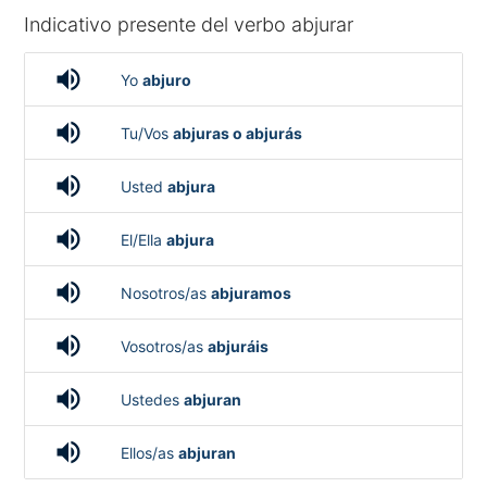
Indicativo presente del verbo abjurar
volume_up
Yo
abjuro
volume_up
Tu/Vos
abjuras o abjurás
volume_up
Usted
abjura
volume_up
El/Ella
abjura
volume_up
Nosotros/as
abjuramos
volume_up
Vosotros/as
abjuráis
volume_up
Ustedes
abjuran
volume_up
Ellos/as
abjuran