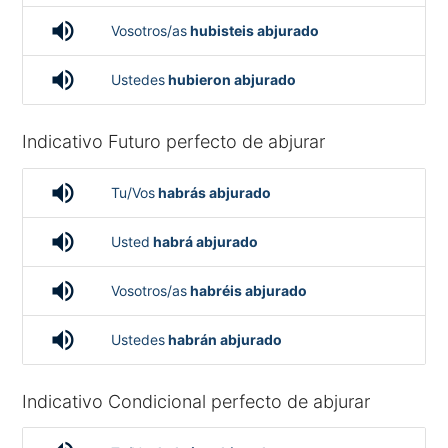
volume_up
Vosotros/as
hubisteis abjurado
volume_up
Ustedes
hubieron abjurado
Indicativo Futuro perfecto de abjurar
volume_up
Tu/Vos
habrás abjurado
volume_up
Usted
habrá abjurado
volume_up
Vosotros/as
habréis abjurado
volume_up
Ustedes
habrán abjurado
Indicativo Condicional perfecto de abjurar