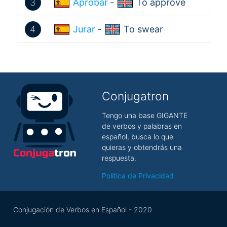
3
Aprobar
-
To approve
4
Jurar
-
To swear
Conjugatron
Tengo una base GIGANTE
de verbos y palabras en
español, busca lo que
quieras y obtendrás una
respuesta.
Política de Privacidad
Conjugación de Verbos en Español - 2020