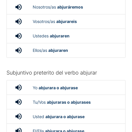
volume_up
Nosotros/as
abjuráremos
volume_up
Vosotros/as
abjurareis
volume_up
Ustedes
abjuraren
volume_up
Ellos/as
abjuraren
Subjuntivo preterito del verbo abjurar
volume_up
Yo
abjurara o abjurase
volume_up
Tu/Vos
abjuraras o abjurases
volume_up
Usted
abjurara o abjurase
volume_up
El/Ella
abjurara o abjurase