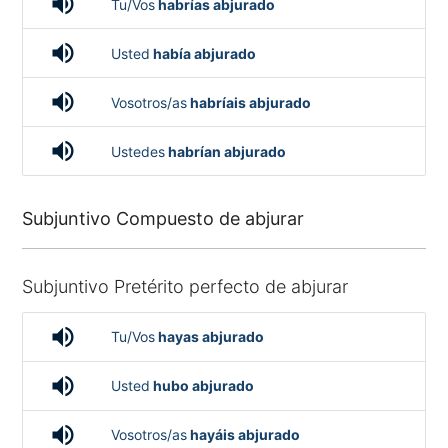
volume_up
Tu/Vos
habrías abjurado
volume_up
Usted
había abjurado
volume_up
Vosotros/as
habríais abjurado
volume_up
Ustedes
habrían abjurado
Subjuntivo Compuesto de abjurar
Subjuntivo Pretérito perfecto de abjurar
volume_up
Tu/Vos
hayas abjurado
volume_up
Usted
hubo abjurado
volume_up
Vosotros/as
hayáis abjurado