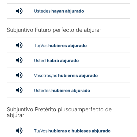
volume_up
Ustedes
hayan abjurado
Subjuntivo Futuro perfecto de abjurar
volume_up
Tu/Vos
hubieres abjurado
volume_up
Usted
habrá abjurado
volume_up
Vosotros/as
hubiereis abjurado
volume_up
Ustedes
hubieren abjurado
Subjuntivo Pretérito pluscuamperfecto de
abjurar
volume_up
Tu/Vos
hubieras o hubieses abjurado