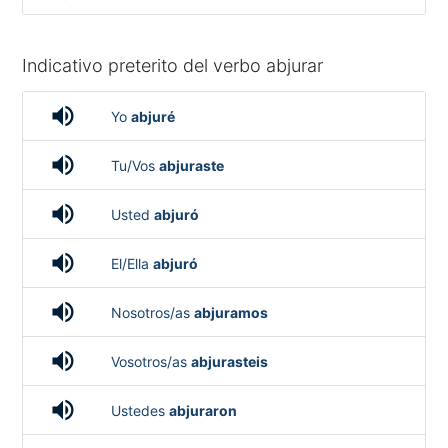
Indicativo preterito del verbo abjurar
volume_up
Yo
abjuré
volume_up
Tu/Vos
abjuraste
volume_up
Usted
abjuró
volume_up
El/Ella
abjuró
volume_up
Nosotros/as
abjuramos
volume_up
Vosotros/as
abjurasteis
volume_up
Ustedes
abjuraron