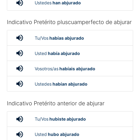
volume_up
Ustedes
han abjurado
Indicativo Pretérito pluscuamperfecto de abjurar
volume_up
Tu/Vos
habías abjurado
volume_up
Usted
había abjurado
volume_up
Vosotros/as
habíais abjurado
volume_up
Ustedes
habían abjurado
Indicativo Pretérito anterior de abjurar
volume_up
Tu/Vos
hubiste abjurado
volume_up
Usted
hubo abjurado