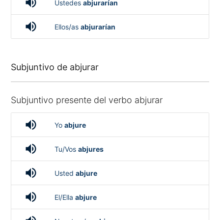
volume_up
Ustedes
abjurarían
volume_up
Ellos/as
abjurarían
Subjuntivo de abjurar
Subjuntivo presente del verbo abjurar
volume_up
Yo
abjure
volume_up
Tu/Vos
abjures
volume_up
Usted
abjure
volume_up
El/Ella
abjure