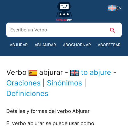
EN
search
ABJURAR
ABLANDAR
ABOCHORNAR
ABOFETEAR
Verbo
abjurar -
to abjure
-
Oraciones
|
Sinónimos
|
Definiciones
Detalles y formas del verbo Abjurar
El verbo abjurar se puede usar como