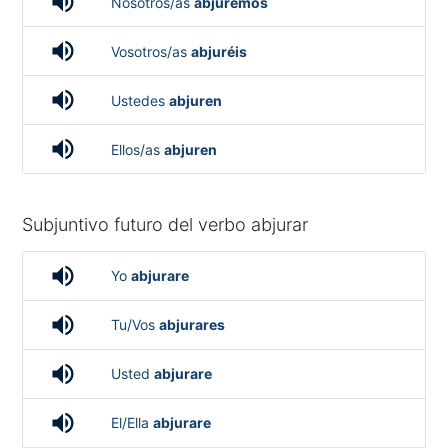
volume_up
Nosotros/as
abjuremos
volume_up
Vosotros/as
abjuréis
volume_up
Ustedes
abjuren
volume_up
Ellos/as
abjuren
Subjuntivo futuro del verbo abjurar
volume_up
Yo
abjurare
volume_up
Tu/Vos
abjurares
volume_up
Usted
abjurare
volume_up
El/Ella
abjurare