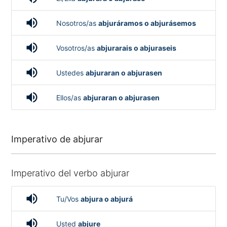
volume_up
Nosotros/as
abjuráramos o abjurásemos
volume_up
Vosotros/as
abjurarais o abjuraseis
volume_up
Ustedes
abjuraran o abjurasen
volume_up
Ellos/as
abjuraran o abjurasen
Imperativo de abjurar
Imperativo del verbo abjurar
volume_up
Tu/Vos
abjura o abjurá
volume_up
Usted
abjure