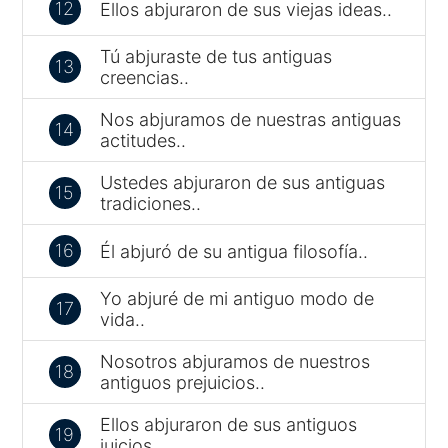
12
Ellos abjuraron de sus viejas ideas..
Tú abjuraste de tus antiguas
13
creencias..
Nos abjuramos de nuestras antiguas
14
actitudes..
Ustedes abjuraron de sus antiguas
15
tradiciones..
16
Él abjuró de su antigua filosofía..
Yo abjuré de mi antiguo modo de
17
vida..
Nosotros abjuramos de nuestros
18
antiguos prejuicios..
Ellos abjuraron de sus antiguos
19
juicios..