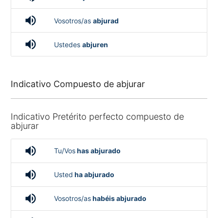
volume_up
Vosotros/as
abjurad
volume_up
Ustedes
abjuren
Indicativo Compuesto de abjurar
Indicativo Pretérito perfecto compuesto de
abjurar
volume_up
Tu/Vos
has abjurado
volume_up
Usted
ha abjurado
volume_up
Vosotros/as
habéis abjurado