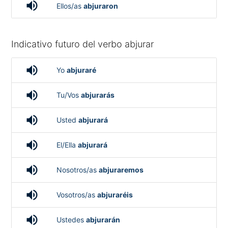
volume_up
Ellos/as
abjuraron
Indicativo futuro del verbo abjurar
volume_up
Yo
abjuraré
volume_up
Tu/Vos
abjurarás
volume_up
Usted
abjurará
volume_up
El/Ella
abjurará
volume_up
Nosotros/as
abjuraremos
volume_up
Vosotros/as
abjuraréis
volume_up
Ustedes
abjurarán