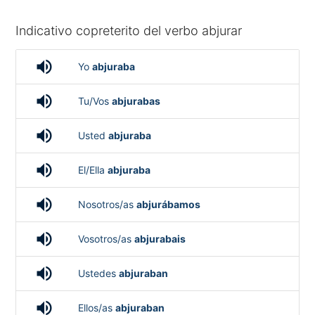
Indicativo copreterito del verbo abjurar
volume_up
Yo
abjuraba
volume_up
Tu/Vos
abjurabas
volume_up
Usted
abjuraba
volume_up
El/Ella
abjuraba
volume_up
Nosotros/as
abjurábamos
volume_up
Vosotros/as
abjurabais
volume_up
Ustedes
abjuraban
volume_up
Ellos/as
abjuraban