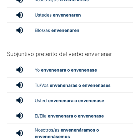
volume_up
Ustedes
envenenaren
volume_up
Ellos/as
envenenaren
Subjuntivo preterito del verbo envenenar
volume_up
Yo
envenenara o envenenase
volume_up
Tu/Vos
envenenaras o envenenases
volume_up
Usted
envenenara o envenenase
volume_up
El/Ella
envenenara o envenenase
Nosotros/as
envenenáramos o
volume_up
envenenásemos