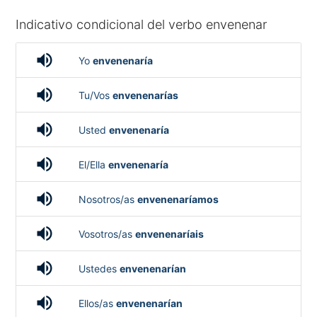
Indicativo condicional del verbo envenenar
volume_up
Yo
envenenaría
volume_up
Tu/Vos
envenenarías
volume_up
Usted
envenenaría
volume_up
El/Ella
envenenaría
volume_up
Nosotros/as
envenenaríamos
volume_up
Vosotros/as
envenenaríais
volume_up
Ustedes
envenenarían
volume_up
Ellos/as
envenenarían