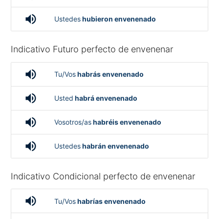
volume_up
Ustedes
hubieron envenenado
Indicativo Futuro perfecto de envenenar
volume_up
Tu/Vos
habrás envenenado
volume_up
Usted
habrá envenenado
volume_up
Vosotros/as
habréis envenenado
volume_up
Ustedes
habrán envenenado
Indicativo Condicional perfecto de envenenar
volume_up
Tu/Vos
habrías envenenado