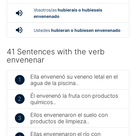
Vosotros/as
hubierais o hubieseis
volume_up
envenenado
volume_up
Ustedes
hubieran o hubiesen envenenado
41 Sentences with the verb
envenenar
Ella envenenó su veneno letal en el
1
agua de la piscina..
Él envenenó la fruta con productos
2
químicos..
Ellos envenenaron el suelo con
3
productos de limpieza..
Ellas envenenaron el río con