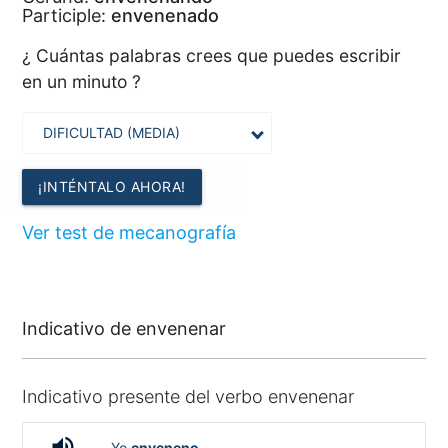
Participle:
envenenado
¿ Cuántas palabras crees que puedes escribir
en un minuto ?
¡INTÉNTALO AHORA!
Ver test de mecanografía
Indicativo de envenenar
Indicativo presente del verbo envenenar
volume_up
Yo
enveneno