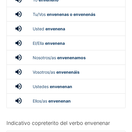
volume_up
Tu/Vos
envenenas o envenenás
volume_up
Usted
envenena
volume_up
El/Ella
envenena
volume_up
Nosotros/as
envenenamos
volume_up
Vosotros/as
envenenáis
volume_up
Ustedes
envenenan
volume_up
Ellos/as
envenenan
Indicativo copreterito del verbo envenenar