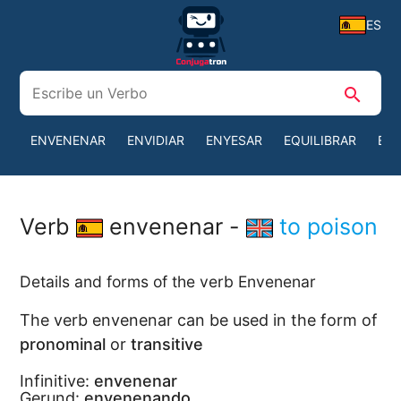
ES
search
ENVENENAR
ENVIDIAR
ENYESAR
EQUILIBRAR
ER
Verb
envenenar -
to poison
Details and forms of the verb Envenenar
The verb envenenar can be used in the form of
pronominal
or
transitive
Infinitive:
envenenar
Gerund:
envenenando