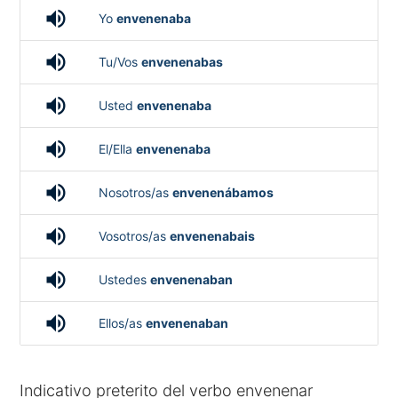
volume_up
Yo
envenenaba
volume_up
Tu/Vos
envenenabas
volume_up
Usted
envenenaba
volume_up
El/Ella
envenenaba
volume_up
Nosotros/as
envenenábamos
volume_up
Vosotros/as
envenenabais
volume_up
Ustedes
envenenaban
volume_up
Ellos/as
envenenaban
Indicativo preterito del verbo envenenar