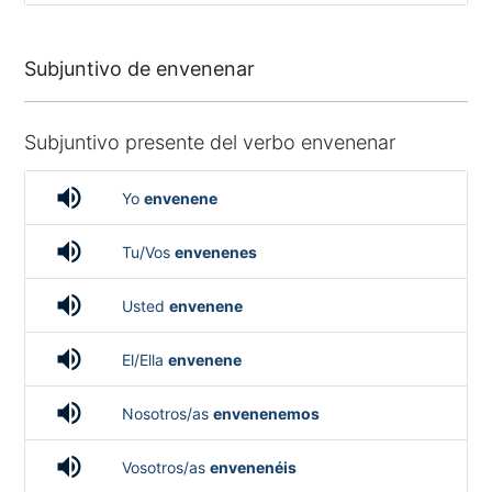
Subjuntivo de envenenar
Subjuntivo presente del verbo envenenar
volume_up
Yo
envenene
volume_up
Tu/Vos
envenenes
volume_up
Usted
envenene
volume_up
El/Ella
envenene
volume_up
Nosotros/as
envenenemos
volume_up
Vosotros/as
envenenéis