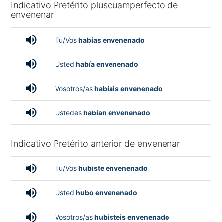
Indicativo Pretérito pluscuamperfecto de
envenenar
volume_up
Tu/Vos
habías envenenado
volume_up
Usted
había envenenado
volume_up
Vosotros/as
habíais envenenado
volume_up
Ustedes
habían envenenado
Indicativo Pretérito anterior de envenenar
volume_up
Tu/Vos
hubiste envenenado
volume_up
Usted
hubo envenenado
volume_up
Vosotros/as
hubisteis envenenado