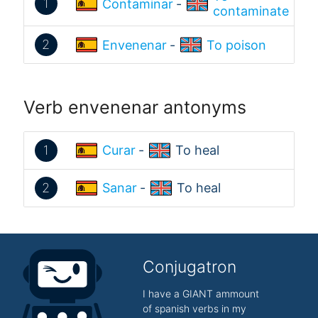
1
Contaminar
-
contaminate
2
Envenenar
-
To poison
Verb envenenar antonyms
1
Curar
-
To heal
2
Sanar
-
To heal
Conjugatron
I have a GIANT ammount
of spanish verbs in my