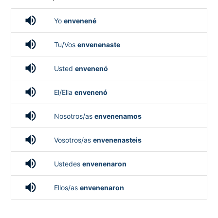
volume_up
Yo
envenené
volume_up
Tu/Vos
envenenaste
volume_up
Usted
envenenó
volume_up
El/Ella
envenenó
volume_up
Nosotros/as
envenenamos
volume_up
Vosotros/as
envenenasteis
volume_up
Ustedes
envenenaron
volume_up
Ellos/as
envenenaron