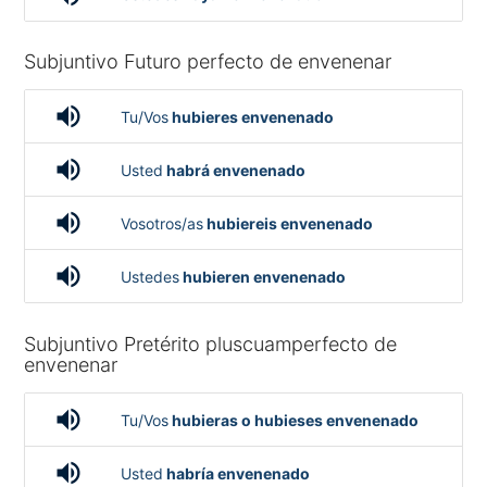
Subjuntivo Futuro perfecto de envenenar
volume_up
Tu/Vos
hubieres envenenado
volume_up
Usted
habrá envenenado
volume_up
Vosotros/as
hubiereis envenenado
volume_up
Ustedes
hubieren envenenado
Subjuntivo Pretérito pluscuamperfecto de
envenenar
volume_up
Tu/Vos
hubieras o hubieses envenenado
volume_up
Usted
habría envenenado