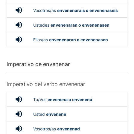
volume_up
Vosotros/as
envenenarais o envenenaseis
volume_up
Ustedes
envenenaran o envenenasen
volume_up
Ellos/as
envenenaran o envenenasen
Imperativo de envenenar
Imperativo del verbo envenenar
volume_up
Tu/Vos
envenena o envenená
volume_up
Usted
envenene
volume_up
Vosotros/as
envenenad