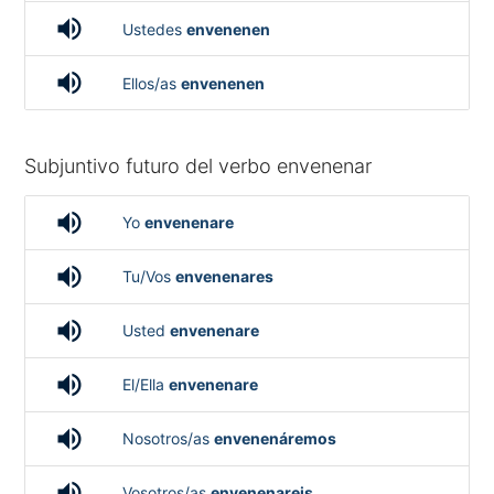
volume_up
Ustedes
envenenen
volume_up
Ellos/as
envenenen
Subjuntivo futuro del verbo envenenar
volume_up
Yo
envenenare
volume_up
Tu/Vos
envenenares
volume_up
Usted
envenenare
volume_up
El/Ella
envenenare
volume_up
Nosotros/as
envenenáremos
volume_up
Vosotros/as
envenenareis