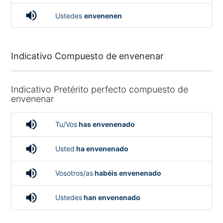
volume_up
Ustedes
envenenen
Indicativo Compuesto de envenenar
Indicativo Pretérito perfecto compuesto de
envenenar
volume_up
Tu/Vos
has envenenado
volume_up
Usted
ha envenenado
volume_up
Vosotros/as
habéis envenenado
volume_up
Ustedes
han envenenado