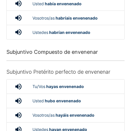
volume_up
Usted
había envenenado
volume_up
Vosotros/as
habríais envenenado
volume_up
Ustedes
habrían envenenado
Subjuntivo Compuesto de envenenar
Subjuntivo Pretérito perfecto de envenenar
volume_up
Tu/Vos
hayas envenenado
volume_up
Usted
hubo envenenado
volume_up
Vosotros/as
hayáis envenenado
volume_up
Ustedes
hayan envenenado