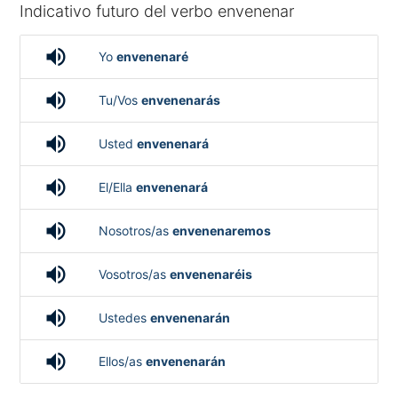
Indicativo futuro del verbo envenenar
volume_up
Yo
envenenaré
volume_up
Tu/Vos
envenenarás
volume_up
Usted
envenenará
volume_up
El/Ella
envenenará
volume_up
Nosotros/as
envenenaremos
volume_up
Vosotros/as
envenenaréis
volume_up
Ustedes
envenenarán
volume_up
Ellos/as
envenenarán