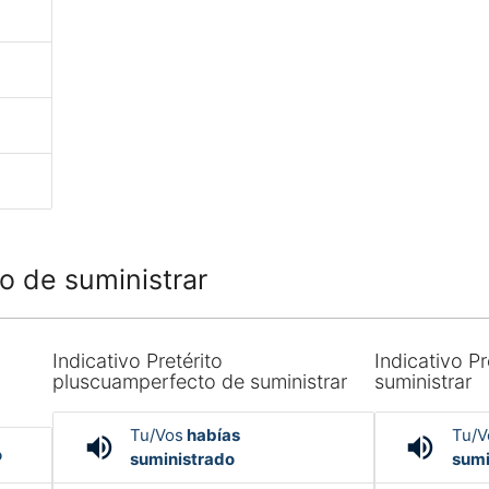
o de suministrar
Indicativo Pretérito
Indicativo Pr
pluscuamperfecto de suministrar
suministrar
Tu/Vos
habías
Tu/V
volume_up
volume_up
o
suministrado
sumi