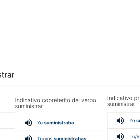
trar
Indicativo pr
Indicativo copreterito del verbo
suministrar
suministrar
volume_up
Yo
s
volume_up
Yo
suministraba
volume_up
Tu/
volume_up
Tu/Vos
suministrabas