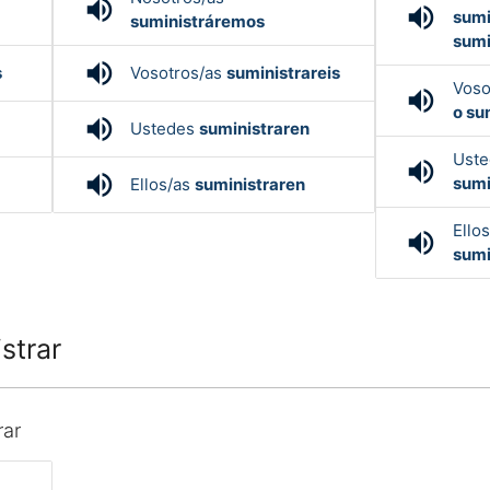
volume_up
volume_up
sumi
suministráremos
sumi
volume_up
s
Vosotros/as
suministrareis
Voso
volume_up
o su
volume_up
Ustedes
suministraren
Ust
volume_up
volume_up
sumi
Ellos/as
suministraren
Ello
volume_up
sumi
strar
rar