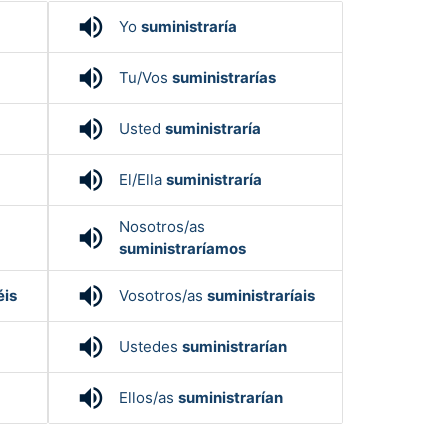
volume_up
Yo
suministraría
volume_up
Tu/Vos
suministrarías
volume_up
Usted
suministraría
volume_up
El/Ella
suministraría
Nosotros/as
volume_up
suministraríamos
volume_up
éis
Vosotros/as
suministraríais
volume_up
Ustedes
suministrarían
volume_up
Ellos/as
suministrarían