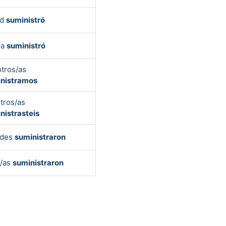
ed
suministró
la
suministró
tros/as
nistramos
tros/as
nistrasteis
edes
suministraron
s/as
suministraron