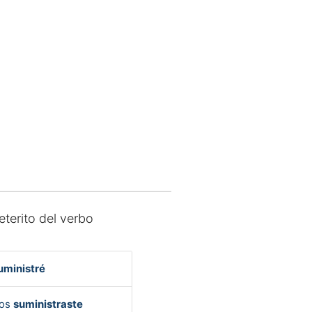
eterito del verbo
uministré
Vos
suministraste