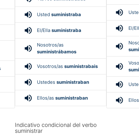
volume_up
Ust
volume_up
Usted
suministraba
volume_up
El/El
volume_up
El/Ella
suministraba
Noso
volume_up
Nosotros/as
volume_up
sumi
suministrábamos
Voso
volume_up
volume_up
Vosotros/as
suministrabais
s
sumi
volume_up
Ustedes
suministraban
volume_up
Ust
volume_up
Ellos/as
suministraban
volume_up
Ello
Indicativo condicional del verbo
suministrar