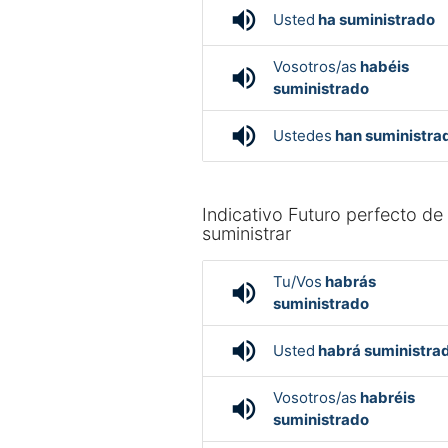
volume_up
Usted
ha suministrado
Vosotros/as
habéis
volume_up
suministrado
volume_up
Ustedes
han suministra
Indicativo Futuro perfecto de
suministrar
Tu/Vos
habrás
volume_up
suministrado
volume_up
Usted
habrá suministra
Vosotros/as
habréis
volume_up
suministrado