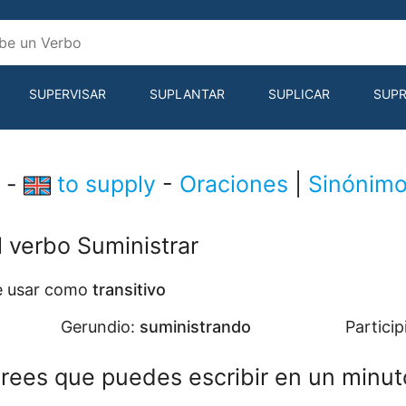
SUPERVISAR
SUPLANTAR
SUPLICAR
SUPR
SUSPIRAR
r -
to supply
-
Oraciones
|
Sinónim
l verbo Suministrar
de usar como
transitivo
Gerundio:
suministrando
Particip
rees que puedes escribir en un minut