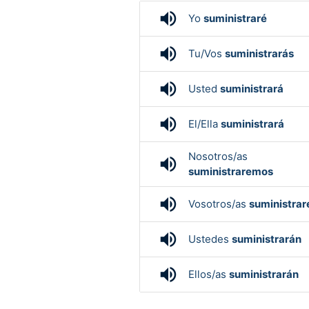
volume_up
Yo
suministraré
volume_up
Tu/Vos
suministrarás
volume_up
Usted
suministrará
volume_up
El/Ella
suministrará
Nosotros/as
volume_up
suministraremos
volume_up
Vosotros/as
suministrar
volume_up
Ustedes
suministrarán
volume_up
Ellos/as
suministrarán