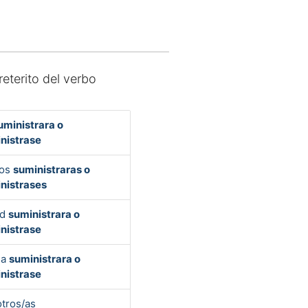
reterito del verbo
uministrara o
nistrase
Vos
suministraras o
nistrases
ed
suministrara o
nistrase
la
suministrara o
nistrase
tros/as