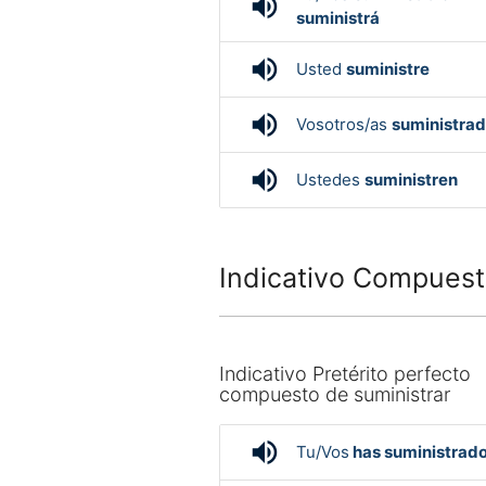
volume_up
suministrá
volume_up
Usted
suministre
volume_up
Vosotros/as
suministrad
volume_up
Ustedes
suministren
Indicativo Compuest
Indicativo Pretérito perfecto
compuesto de suministrar
volume_up
Tu/Vos
has suministrad