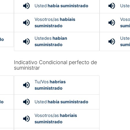
volume_up
volume_up
Usted
había suministrado
Uste
Vosotros/as
habíais
Voso
volume_up
volume_up
suministrado
sumi
Ustedes
habían
Uste
do
volume_up
volume_up
suministrado
sumi
Indicativo Condicional perfecto de
suministrar
Tu/Vos
habrías
volume_up
suministrado
volume_up
do
Usted
había suministrado
Vosotros/as
habríais
volume_up
suministrado