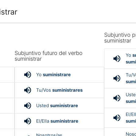
strar
Subjuntivo p
suministrar
o
Subjuntivo futuro del verbo
Yo
s
volume_up
suministrar
sumi
volume_up
Yo
suministrare
Tu/
volume_up
sumi
volume_up
Tu/Vos
suministrares
Ust
volume_up
sumi
volume_up
Usted
suministrare
El/El
volume_up
volume_up
El/Ella
suministrare
sumi
Noso
Nosotros/as