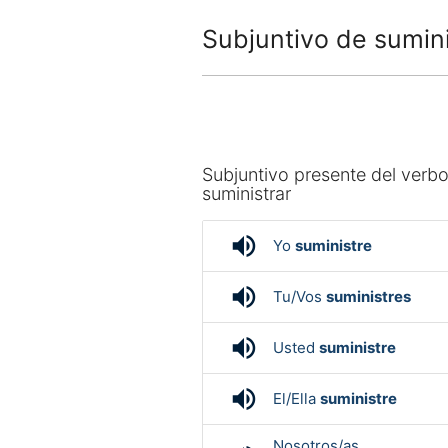
Subjuntivo de sumini
Subjuntivo presente del verb
suministrar
volume_up
Yo
suministre
volume_up
Tu/Vos
suministres
volume_up
Usted
suministre
volume_up
El/Ella
suministre
Nosotros/as