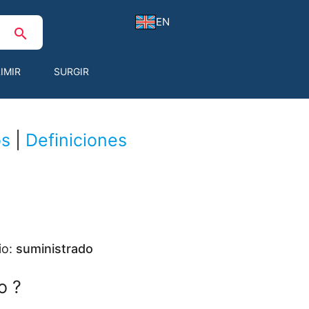
EN
search
IMIR
SURGIR
os
|
Definiciones
io:
suministrado
o ?