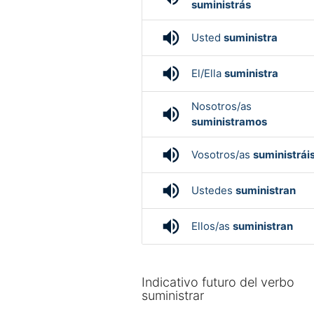
suministrás
volume_up
Usted
suministra
volume_up
El/Ella
suministra
Nosotros/as
volume_up
suministramos
volume_up
Vosotros/as
suministrái
volume_up
Ustedes
suministran
volume_up
Ellos/as
suministran
Indicativo futuro del verbo
suministrar