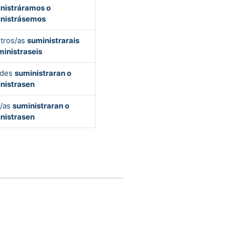
nistráramos o
nistrásemos
tros/as
suministrarais
ministraseis
edes
suministraran o
nistrasen
s/as
suministraran o
nistrasen