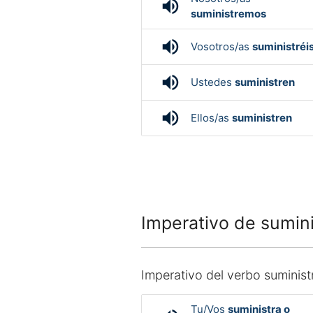
volume_up
suministremos
volume_up
Vosotros/as
suministréi
volume_up
Ustedes
suministren
volume_up
Ellos/as
suministren
Imperativo de sumini
Imperativo del verbo suminist
Tu/Vos
suministra o