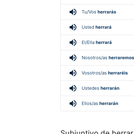
volume_up
Tu/Vos
herrarás
volume_up
Usted
herrará
volume_up
El/Ella
herrará
volume_up
Nosotros/as
herraremos
volume_up
Vosotros/as
herraréis
volume_up
Ustedes
herrarán
volume_up
Ellos/as
herrarán
Subjuntivo de herrar