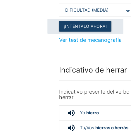
¡INTÉNTALO AHORA!
Ver test de mecanografía
Indicativo de herrar
Indicativo presente del verbo
herrar
volume_up
Yo
hierro
volume_up
Tu/Vos
hierras o herrás