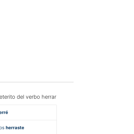
eterito del verbo herrar
erré
Vos
herraste