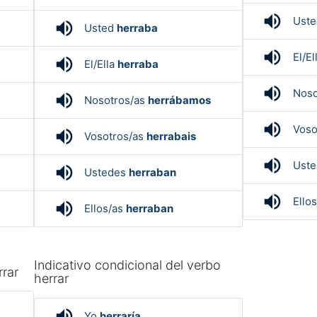
volume_up
Ust
volume_up
Usted
herraba
volume_up
El/El
volume_up
El/Ella
herraba
volume_up
Noso
volume_up
Nosotros/as
herrábamos
volume_up
Voso
volume_up
Vosotros/as
herrabais
volume_up
Ust
volume_up
Ustedes
herraban
volume_up
Ello
volume_up
Ellos/as
herraban
Indicativo condicional del verbo
rrar
herrar
volume_up
Yo
herraría