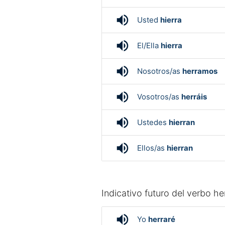
volume_up
Usted
hierra
volume_up
El/Ella
hierra
volume_up
Nosotros/as
herramos
volume_up
Vosotros/as
herráis
volume_up
Ustedes
hierran
volume_up
Ellos/as
hierran
Indicativo futuro del verbo he
volume_up
Yo
herraré