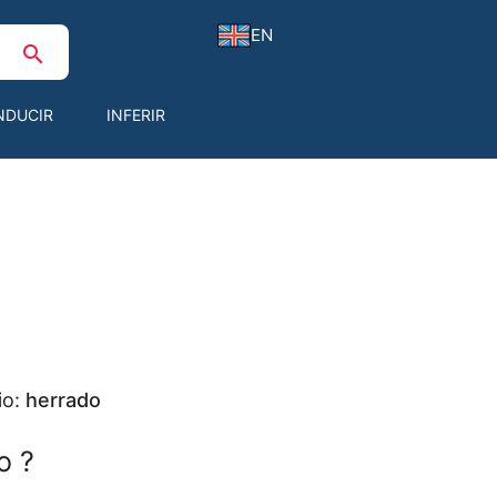
EN
search
NDUCIR
INFERIR
io:
herrado
o ?