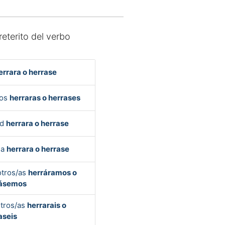
reterito del verbo
errara o herrase
Vos
herraras o herrases
ed
herrara o herrase
la
herrara o herrase
tros/as
herráramos o
rásemos
tros/as
herrarais o
aseis