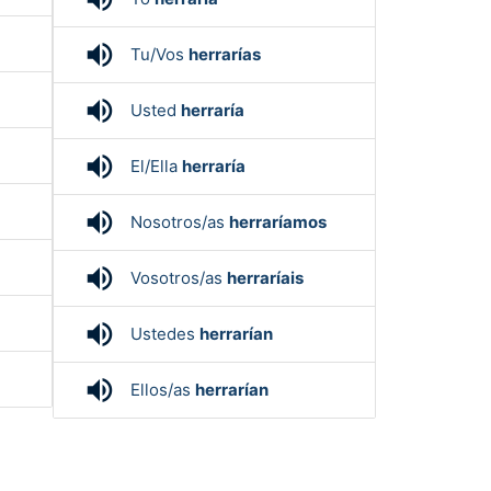
volume_up
Tu/Vos
herrarías
volume_up
Usted
herraría
volume_up
El/Ella
herraría
volume_up
Nosotros/as
herraríamos
volume_up
Vosotros/as
herraríais
volume_up
Ustedes
herrarían
volume_up
Ellos/as
herrarían