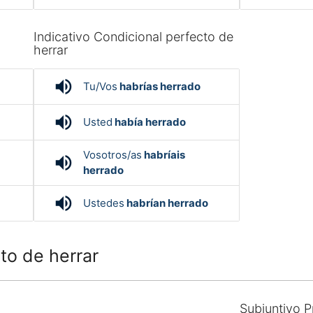
Indicativo Condicional perfecto de
herrar
volume_up
Tu/Vos
habrías herrado
volume_up
Usted
había herrado
Vosotros/as
habríais
volume_up
herrado
volume_up
Ustedes
habrían herrado
o de herrar
Subjuntivo P