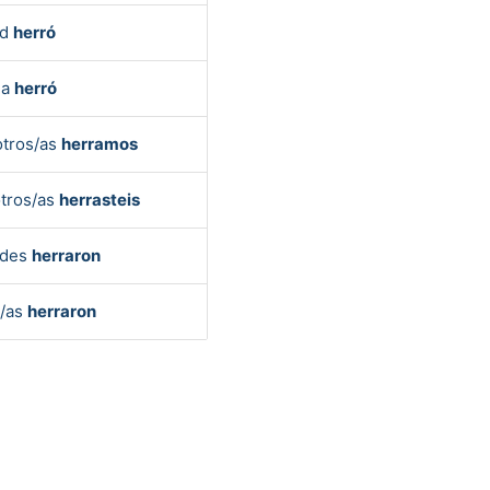
ed
herró
la
herró
tros/as
herramos
tros/as
herrasteis
edes
herraron
s/as
herraron