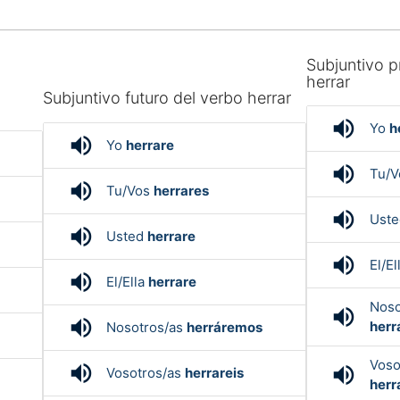
Subjuntivo p
herrar
o
Subjuntivo futuro del verbo herrar
volume_up
Yo
h
volume_up
Yo
herrare
volume_up
Tu/
volume_up
Tu/Vos
herrares
volume_up
Ust
volume_up
Usted
herrare
volume_up
El/El
volume_up
El/Ella
herrare
Noso
volume_up
volume_up
her
Nosotros/as
herráremos
Voso
volume_up
volume_up
Vosotros/as
herrareis
herr