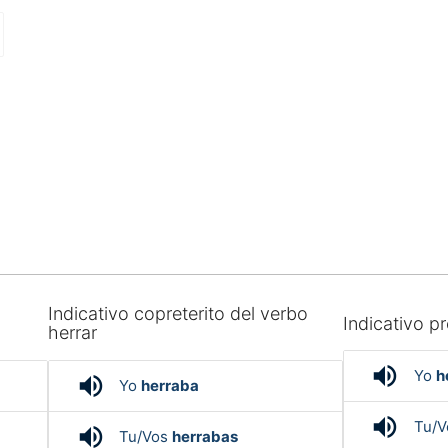
Indicativo copreterito del verbo
Indicativo pr
herrar
volume_up
Yo
h
volume_up
Yo
herraba
volume_up
Tu/
volume_up
Tu/Vos
herrabas