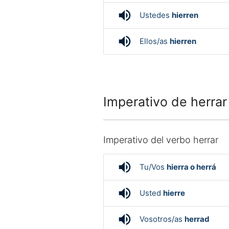
volume_up
Ustedes
hierren
volume_up
Ellos/as
hierren
Imperativo de herrar
Imperativo del verbo herrar
volume_up
Tu/Vos
hierra o herrá
volume_up
Usted
hierre
volume_up
Vosotros/as
herrad