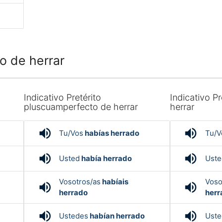
o de herrar
Indicativo Pretérito
Indicativo Pr
pluscuamperfecto de herrar
herrar
volume_up
volume_up
Tu/Vos
habías herrado
Tu/V
volume_up
volume_up
Usted
había herrado
Uste
Vosotros/as
habíais
Voso
volume_up
volume_up
herrado
herr
volume_up
volume_up
Ustedes
habían herrado
Uste