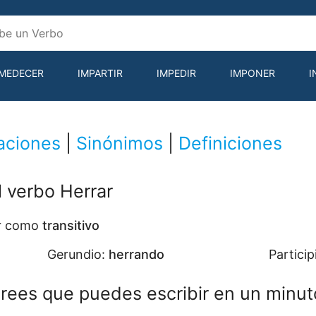
MEDECER
IMPARTIR
IMPEDIR
IMPONER
I
aciones
|
Sinónimos
|
Definiciones
l verbo Herrar
ar como
transitivo
Gerundio:
herrando
Particip
rees que puedes escribir en un minut