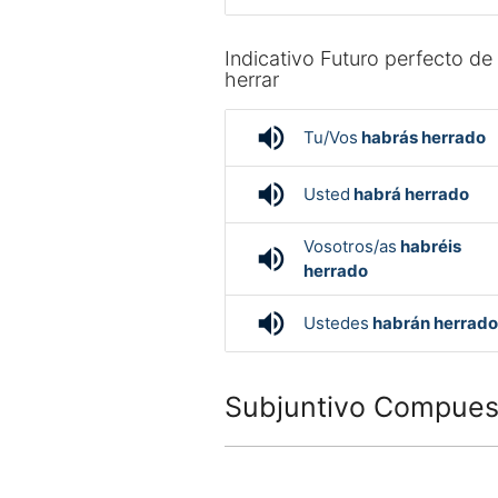
Indicativo Futuro perfecto de
herrar
volume_up
Tu/Vos
habrás herrado
volume_up
Usted
habrá herrado
Vosotros/as
habréis
volume_up
herrado
volume_up
Ustedes
habrán herrado
Subjuntivo Compuest