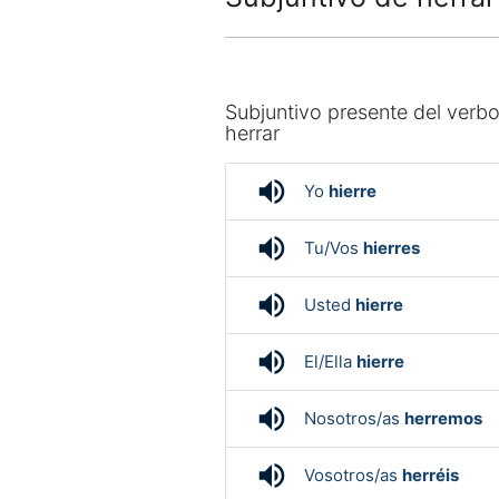
Subjuntivo presente del verb
herrar
volume_up
Yo
hierre
volume_up
Tu/Vos
hierres
volume_up
Usted
hierre
volume_up
El/Ella
hierre
volume_up
Nosotros/as
herremos
volume_up
Vosotros/as
herréis