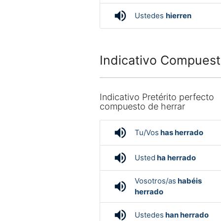
volume_up
Ustedes
hierren
Indicativo Compuest
Indicativo Pretérito perfecto
compuesto de herrar
volume_up
Tu/Vos
has herrado
volume_up
Usted
ha herrado
Vosotros/as
habéis
volume_up
herrado
volume_up
Ustedes
han herrado