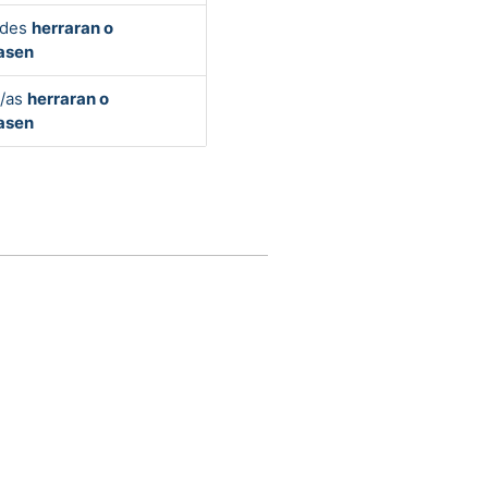
edes
herraran o
asen
s/as
herraran o
asen