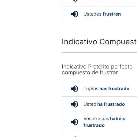
volume_up
Ustedes
frustren
Indicativo Compuesto
Indicativo Pretérito perfecto
compuesto de frustrar
volume_up
Tu/Vos
has frustrado
volume_up
Usted
ha frustrado
Vosotros/as
habéis
volume_up
frustrado