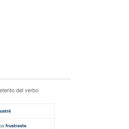
eterito del verbo
rustré
Vos
frustraste