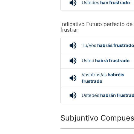
volume_up
Ustedes
han frustrado
Indicativo Futuro perfecto de
frustrar
volume_up
Tu/Vos
habrás frustrado
volume_up
Usted
habrá frustrado
Vosotros/as
habréis
volume_up
frustrado
volume_up
Ustedes
habrán frustra
Subjuntivo Compuest