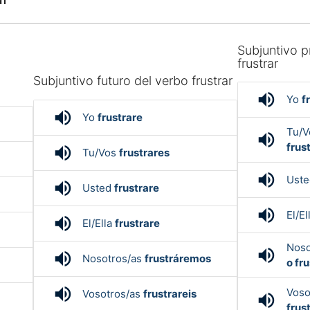
Subjuntivo p
frustrar
o
Subjuntivo futuro del verbo frustrar
volume_up
Yo
f
volume_up
Yo
frustrare
Tu/
volume_up
frus
volume_up
Tu/Vos
frustrares
volume_up
Ust
volume_up
Usted
frustrare
volume_up
El/El
volume_up
El/Ella
frustrare
Noso
volume_up
volume_up
Nosotros/as
frustráremos
o fr
volume_up
Voso
Vosotros/as
frustrareis
volume_up
frus