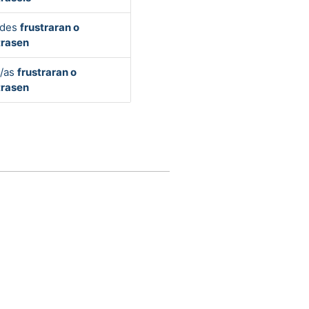
edes
frustraran o
trasen
s/as
frustraran o
trasen