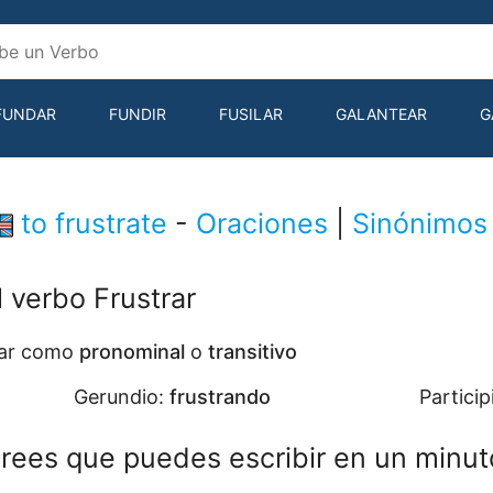
FUNDAR
FUNDIR
FUSILAR
GALANTEAR
G
to frustrate
-
Oraciones
|
Sinónimos
l verbo Frustrar
usar como
pronominal
o
transitivo
Gerundio:
frustrando
Particip
rees que puedes escribir en un minut