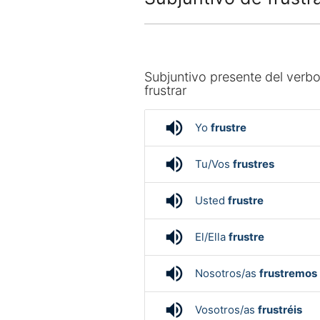
Subjuntivo presente del verb
frustrar
volume_up
Yo
frustre
volume_up
Tu/Vos
frustres
volume_up
Usted
frustre
volume_up
El/Ella
frustre
volume_up
Nosotros/as
frustremos
volume_up
Vosotros/as
frustréis