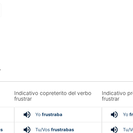
r
Indicativo copreterito del verbo
Indicativo pr
frustrar
frustrar
volume_up
volume_up
Yo
frustraba
Yo
f
volume_up
volume_up
ás
Tu/Vos
frustrabas
Tu/