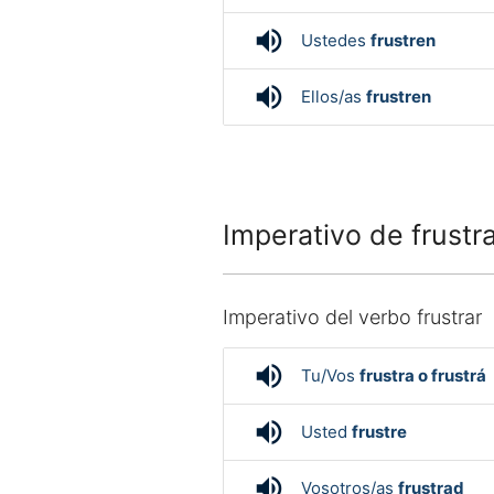
volume_up
Ustedes
frustren
volume_up
Ellos/as
frustren
Imperativo de frustra
Imperativo del verbo frustrar
volume_up
Tu/Vos
frustra o frustrá
volume_up
Usted
frustre
volume_up
Vosotros/as
frustrad