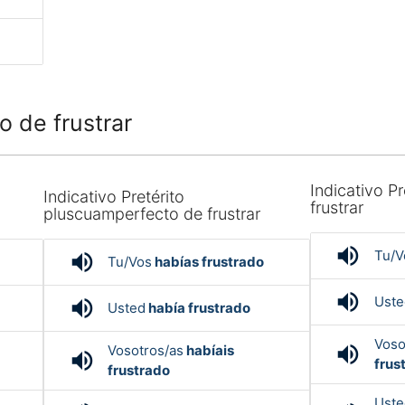
 de frustrar
Indicativo Pr
Indicativo Pretérito
frustrar
pluscuamperfecto de frustrar
volume_up
Tu/V
volume_up
Tu/Vos
habías frustrado
volume_up
Uste
volume_up
Usted
había frustrado
Voso
volume_up
Vosotros/as
habíais
volume_up
frus
frustrado
Uste