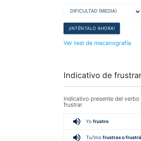
¡INTÉNTALO AHORA!
Ver test de mecanografía
Indicativo de frustra
Indicativo presente del verbo
frustrar
volume_up
Yo
frustro
volume_up
Tu/Vos
frustras o frustr