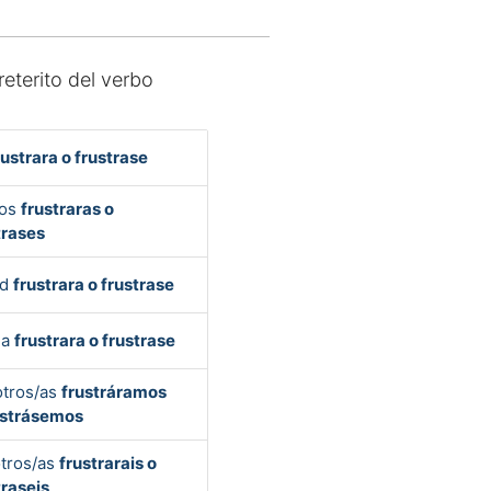
reterito del verbo
rustrara o frustrase
Vos
frustraras o
trases
ed
frustrara o frustrase
la
frustrara o frustrase
tros/as
frustráramos
ustrásemos
tros/as
frustrarais o
traseis