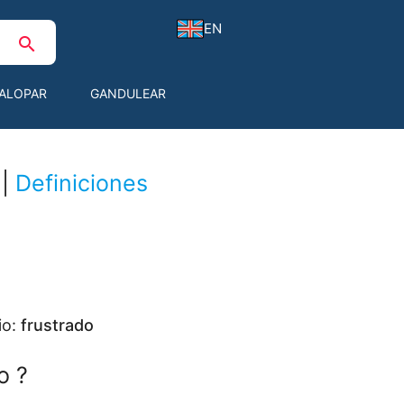
EN
search
ALOPAR
GANDULEAR
|
Definiciones
io:
frustrado
o ?