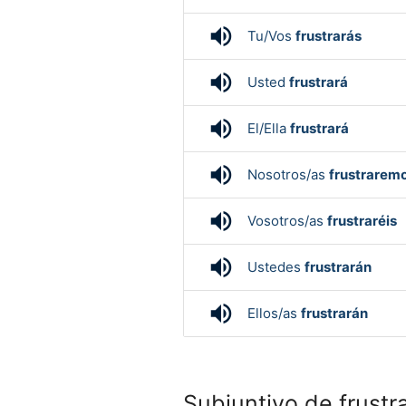
volume_up
Tu/Vos
frustrarás
volume_up
Usted
frustrará
volume_up
El/Ella
frustrará
volume_up
Nosotros/as
frustrarem
volume_up
Vosotros/as
frustraréis
volume_up
Ustedes
frustrarán
volume_up
Ellos/as
frustrarán
Subjuntivo de frustr