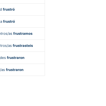
ed
frustró
la
frustró
tros/as
frustramos
tros/as
frustrasteis
edes
frustraron
s/as
frustraron