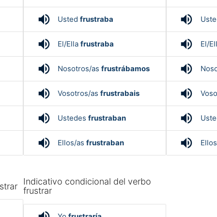
volume_up
volume_up
Usted
frustraba
Ust
volume_up
volume_up
El/Ella
frustraba
El/El
volume_up
volume_up
Nosotros/as
frustrábamos
Noso
volume_up
volume_up
Vosotros/as
frustrabais
Voso
volume_up
volume_up
Ustedes
frustraban
Ust
volume_up
volume_up
Ellos/as
frustraban
Ello
Indicativo condicional del verbo
strar
frustrar
volume_up
Yo
frustraría