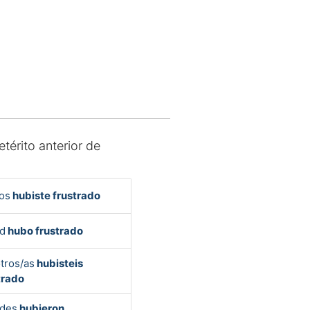
etérito anterior de
os
hubiste frustrado
d
hubo frustrado
tros/as
hubisteis
trado
des
hubieron