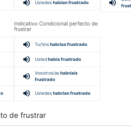
volume_up
volume_up
Ustedes
habían frustrado
frus
Indicativo Condicional perfecto de
frustrar
volume_up
Tu/Vos
habrías frustrado
volume_up
Usted
había frustrado
Vosotros/as
habríais
volume_up
frustrado
volume_up
do
Ustedes
habrían frustrado
o de frustrar