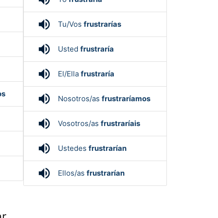
volume_up
Tu/Vos
frustrarías
volume_up
Usted
frustraría
volume_up
El/Ella
frustraría
os
volume_up
Nosotros/as
frustraríamos
volume_up
Vosotros/as
frustraríais
volume_up
Ustedes
frustrarían
volume_up
Ellos/as
frustrarían
ar