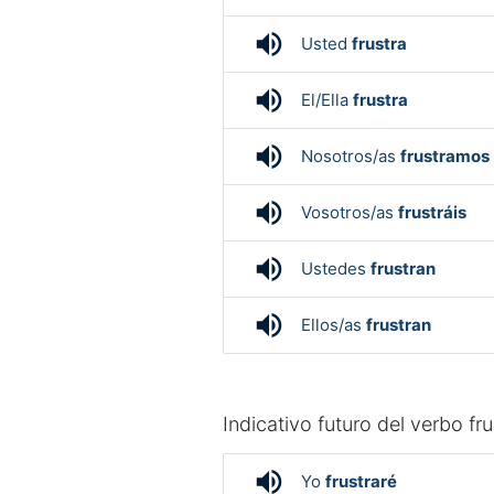
volume_up
Usted
frustra
volume_up
El/Ella
frustra
volume_up
Nosotros/as
frustramos
volume_up
Vosotros/as
frustráis
volume_up
Ustedes
frustran
volume_up
Ellos/as
frustran
Indicativo futuro del verbo fru
volume_up
Yo
frustraré