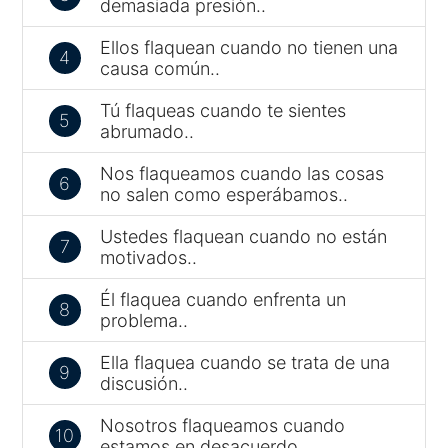
demasiada presión..
Ellos flaquean cuando no tienen una
4
causa común..
Tú flaqueas cuando te sientes
5
abrumado..
Nos flaqueamos cuando las cosas
6
no salen como esperábamos..
Ustedes flaquean cuando no están
7
motivados..
Él flaquea cuando enfrenta un
8
problema..
Ella flaquea cuando se trata de una
9
discusión..
Nosotros flaqueamos cuando
10
estamos en desacuerdo..