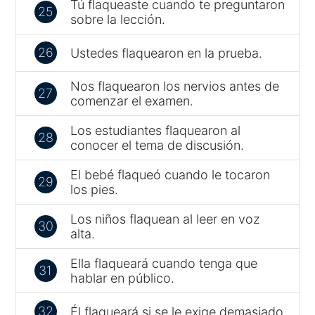
Tú flaqueaste cuando te preguntaron
25
sobre la lección.
26
Ustedes flaquearon en la prueba.
Nos flaquearon los nervios antes de
27
comenzar el examen.
Los estudiantes flaquearon al
28
conocer el tema de discusión.
El bebé flaqueó cuando le tocaron
29
los pies.
Los niños flaquean al leer en voz
30
alta.
Ella flaqueará cuando tenga que
31
hablar en público.
32
Él flaqueará si se le exige demasiado.