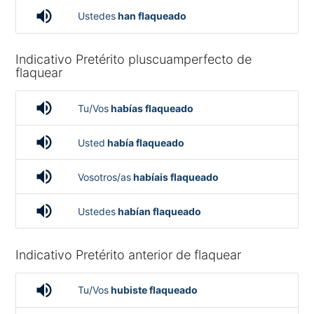
volume_up
Ustedes
han flaqueado
Indicativo Pretérito pluscuamperfecto de
flaquear
volume_up
Tu/Vos
habías flaqueado
volume_up
Usted
había flaqueado
volume_up
Vosotros/as
habíais flaqueado
volume_up
Ustedes
habían flaqueado
Indicativo Pretérito anterior de flaquear
volume_up
Tu/Vos
hubiste flaqueado