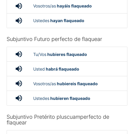
volume_up
Vosotros/as
hayáis flaqueado
volume_up
Ustedes
hayan flaqueado
Subjuntivo Futuro perfecto de flaquear
volume_up
Tu/Vos
hubieres flaqueado
volume_up
Usted
habrá flaqueado
volume_up
Vosotros/as
hubiereis flaqueado
volume_up
Ustedes
hubieren flaqueado
Subjuntivo Pretérito pluscuamperfecto de
flaquear