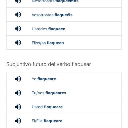
volume_up
Nosotros/as
flaqueemos
volume_up
Vosotros/as
flaqueéis
volume_up
Ustedes
flaqueen
volume_up
Ellos/as
flaqueen
Subjuntivo futuro del verbo flaquear
volume_up
Yo
flaqueare
volume_up
Tu/Vos
flaqueares
volume_up
Usted
flaqueare
volume_up
El/Ella
flaqueare