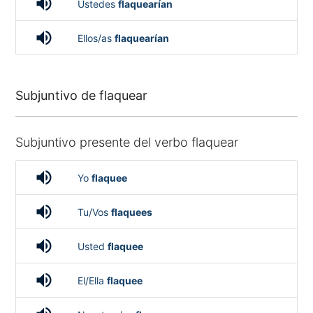
volume_up
Ustedes
flaquearían
volume_up
Ellos/as
flaquearían
Subjuntivo de flaquear
Subjuntivo presente del verbo flaquear
volume_up
Yo
flaquee
volume_up
Tu/Vos
flaquees
volume_up
Usted
flaquee
volume_up
El/Ella
flaquee