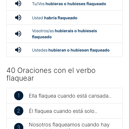
volume_up
Tu/Vos
hubieras o hubieses flaqueado
volume_up
Usted
habría flaqueado
Vosotros/as
hubierais o hubieseis
volume_up
flaqueado
volume_up
Ustedes
hubieran o hubiesen flaqueado
40 Oraciones con el verbo
flaquear
1
Ella flaquea cuando está cansada..
2
Él flaquea cuando está solo..
Nosotros flaqueamos cuando hay
3