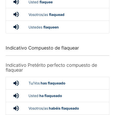
volume_up
Usted
flaquee
volume_up
Vosotros/as
flaquead
volume_up
Ustedes
flaqueen
Indicativo Compuesto de flaquear
Indicativo Pretérito perfecto compuesto de
flaquear
volume_up
Tu/Vos
has flaqueado
volume_up
Usted
ha flaqueado
volume_up
Vosotros/as
habéis flaqueado