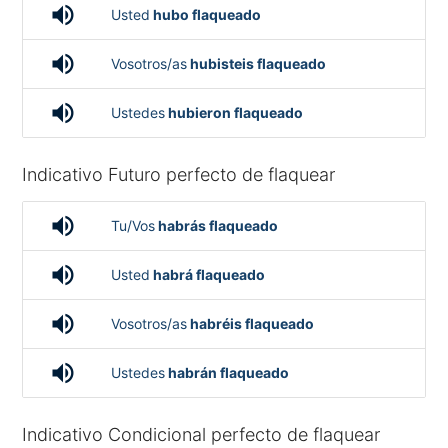
volume_up
Usted
hubo flaqueado
volume_up
Vosotros/as
hubisteis flaqueado
volume_up
Ustedes
hubieron flaqueado
Indicativo Futuro perfecto de flaquear
volume_up
Tu/Vos
habrás flaqueado
volume_up
Usted
habrá flaqueado
volume_up
Vosotros/as
habréis flaqueado
volume_up
Ustedes
habrán flaqueado
Indicativo Condicional perfecto de flaquear