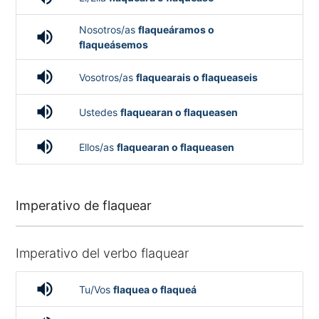
Nosotros/as
flaqueáramos o
volume_up
flaqueásemos
volume_up
Vosotros/as
flaquearais o flaqueaseis
volume_up
Ustedes
flaquearan o flaqueasen
volume_up
Ellos/as
flaquearan o flaqueasen
Imperativo de flaquear
Imperativo del verbo flaquear
volume_up
Tu/Vos
flaquea o flaqueá