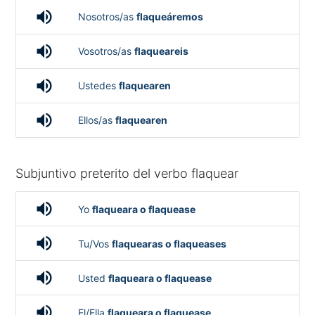
volume_up
Nosotros/as
flaqueáremos
volume_up
Vosotros/as
flaqueareis
volume_up
Ustedes
flaquearen
volume_up
Ellos/as
flaquearen
Subjuntivo preterito del verbo flaquear
volume_up
Yo
flaqueara o flaquease
volume_up
Tu/Vos
flaquearas o flaqueases
volume_up
Usted
flaqueara o flaquease
volume_up
El/Ella
flaqueara o flaquease