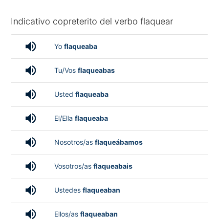
Indicativo copreterito del verbo flaquear
volume_up
Yo
flaqueaba
volume_up
Tu/Vos
flaqueabas
volume_up
Usted
flaqueaba
volume_up
El/Ella
flaqueaba
volume_up
Nosotros/as
flaqueábamos
volume_up
Vosotros/as
flaqueabais
volume_up
Ustedes
flaqueaban
volume_up
Ellos/as
flaqueaban