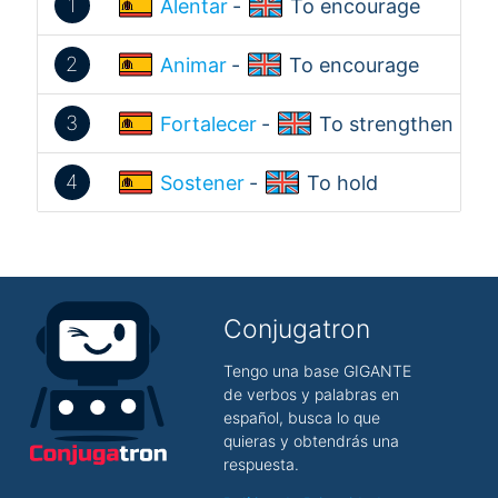
1
Alentar
-
To encourage
2
Animar
-
To encourage
3
Fortalecer
-
To strengthen
4
Sostener
-
To hold
Conjugatron
Tengo una base GIGANTE
de verbos y palabras en
español, busca lo que
quieras y obtendrás una
respuesta.