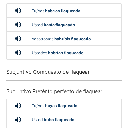
volume_up
Tu/Vos
habrías flaqueado
volume_up
Usted
había flaqueado
volume_up
Vosotros/as
habríais flaqueado
volume_up
Ustedes
habrían flaqueado
Subjuntivo Compuesto de flaquear
Subjuntivo Pretérito perfecto de flaquear
volume_up
Tu/Vos
hayas flaqueado
volume_up
Usted
hubo flaqueado