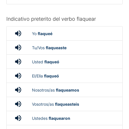
Indicativo preterito del verbo flaquear
volume_up
Yo
flaqueé
volume_up
Tu/Vos
flaqueaste
volume_up
Usted
flaqueó
volume_up
El/Ella
flaqueó
volume_up
Nosotros/as
flaqueamos
volume_up
Vosotros/as
flaqueasteis
volume_up
Ustedes
flaquearon