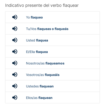
Indicativo presente del verbo flaquear
volume_up
Yo
flaqueo
volume_up
Tu/Vos
flaqueas o flaqueás
volume_up
Usted
flaquea
volume_up
El/Ella
flaquea
volume_up
Nosotros/as
flaqueamos
volume_up
Vosotros/as
flaqueáis
volume_up
Ustedes
flaquean
volume_up
Ellos/as
flaquean