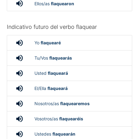
volume_up
Ellos/as
flaquearon
Indicativo futuro del verbo flaquear
volume_up
Yo
flaquearé
volume_up
Tu/Vos
flaquearás
volume_up
Usted
flaqueará
volume_up
El/Ella
flaqueará
volume_up
Nosotros/as
flaquearemos
volume_up
Vosotros/as
flaquearéis
volume_up
Ustedes
flaquearán