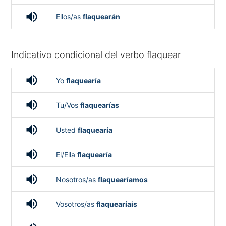
volume_up
Ellos/as
flaquearán
Indicativo condicional del verbo flaquear
volume_up
Yo
flaquearía
volume_up
Tu/Vos
flaquearías
volume_up
Usted
flaquearía
volume_up
El/Ella
flaquearía
volume_up
Nosotros/as
flaquearíamos
volume_up
Vosotros/as
flaquearíais