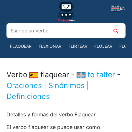
EN
search
FLAQUEAR
FLEXIONAR
FLIRTEAR
FLOJEAR
FLOR
Verbo
flaquear -
to falter
-
Oraciones
|
Sinónimos
|
Definiciones
Detalles y formas del verbo Flaquear
El verbo flaquear se puede usar como