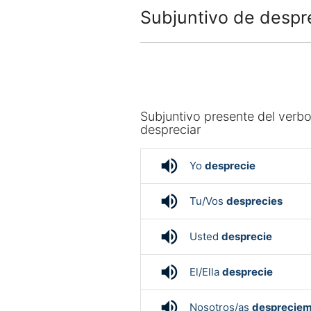
Subjuntivo de despr
Subjuntivo presente del verb
despreciar
volume_up
Yo
desprecie
volume_up
Tu/Vos
desprecies
volume_up
Usted
desprecie
volume_up
El/Ella
desprecie
volume_up
Nosotros/as
desprecie