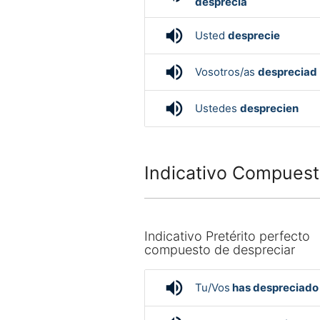
despreciá
volume_up
Usted
desprecie
volume_up
Vosotros/as
despreciad
volume_up
Ustedes
desprecien
Indicativo Compuest
Indicativo Pretérito perfecto
compuesto de despreciar
volume_up
Tu/Vos
has despreciado