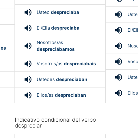
volume_up
Usted
despreciaba
volume_up
Ust
volume_up
El/Ella
despreciaba
volume_up
El/El
Nosotros/as
volume_up
volume_up
Noso
mos
despreciábamos
volume_up
Voso
volume_up
Vosotros/as
despreciabais
volume_up
Ust
volume_up
Ustedes
despreciaban
volume_up
Ello
volume_up
Ellos/as
despreciaban
Indicativo condicional del verbo
despreciar