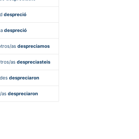
ed
despreció
la
despreció
tros/as
despreciamos
tros/as
despreciasteis
edes
despreciaron
s/as
despreciaron