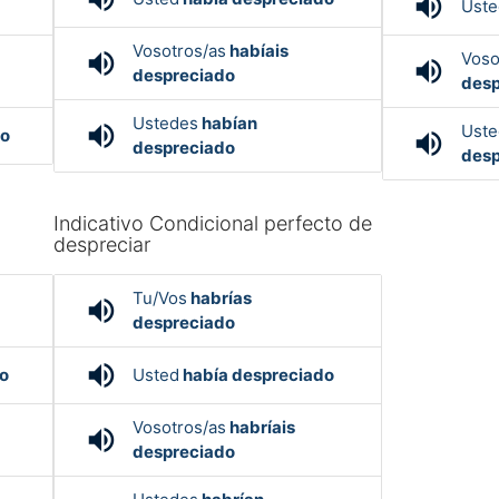
volume_up
Uste
Vosotros/as
habíais
volume_up
Voso
volume_up
despreciado
desp
Ustedes
habían
volume_up
Uste
do
volume_up
despreciado
desp
Indicativo Condicional perfecto de
despreciar
Tu/Vos
habrías
volume_up
despreciado
volume_up
o
Usted
había despreciado
Vosotros/as
habríais
volume_up
despreciado