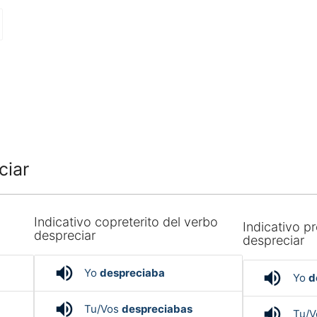
ciar
Indicativo copreterito del verbo
Indicativo pr
despreciar
despreciar
volume_up
Yo
despreciaba
volume_up
Yo
d
volume_up
Tu/Vos
despreciabas
volume_up
Tu/