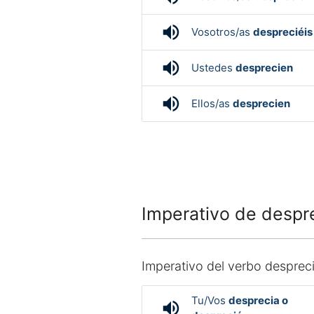
volume_up
Vosotros/as
despreciéis
volume_up
Ustedes
desprecien
volume_up
Ellos/as
desprecien
Imperativo de despr
Imperativo del verbo despreci
Tu/Vos
desprecia o
volume_up