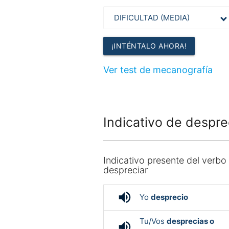
¡INTÉNTALO AHORA!
Ver test de mecanografía
Indicativo de despre
Indicativo presente del verbo
despreciar
volume_up
Yo
desprecio
Tu/Vos
desprecias o
volume_up