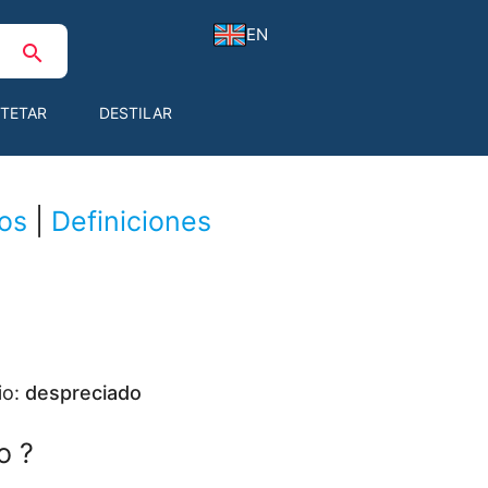
EN
search
TETAR
DESTILAR
os
|
Definiciones
io:
despreciado
o ?