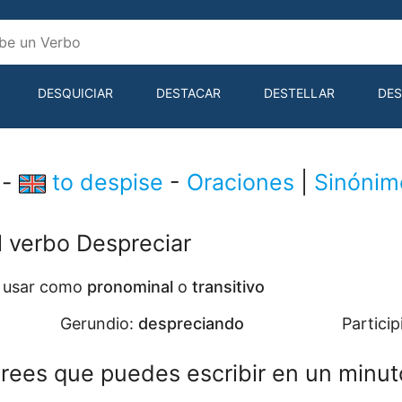
DESQUICIAR
DESTACAR
DESTELLAR
DES
R
DESTRIPAR
 -
to despise
-
Oraciones
|
Sinónim
l verbo Despreciar
e usar como
pronominal
o
transitivo
Gerundio:
despreciando
Particip
rees que puedes escribir en un minut