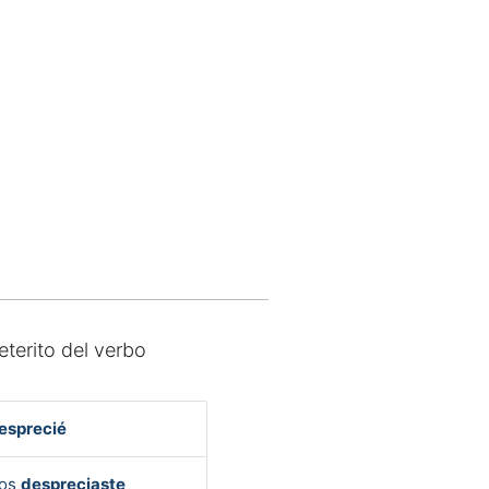
eterito del verbo
esprecié
Vos
despreciaste