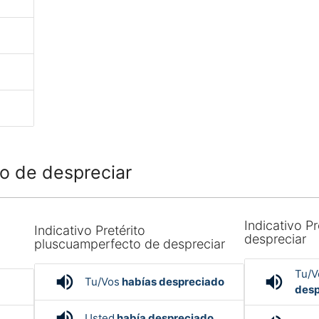
o de despreciar
Indicativo Pr
Indicativo Pretérito
despreciar
pluscuamperfecto de despreciar
Tu/V
volume_up
volume_up
Tu/Vos
habías despreciado
desp
volume_up
Usted
había despreciado