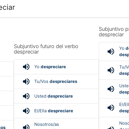
eciar
Subjuntivo p
despreciar
Subjuntivo futuro del verbo
o
Yo
d
volume_up
despreciar
desp
volume_up
Yo
despreciare
Tu/
volume_up
desp
volume_up
Tu/Vos
despreciares
Ust
volume_up
desp
volume_up
Usted
despreciare
El/El
volume_up
volume_up
El/Ella
despreciare
desp
Noso
Nosotros/as
volume_up
mos