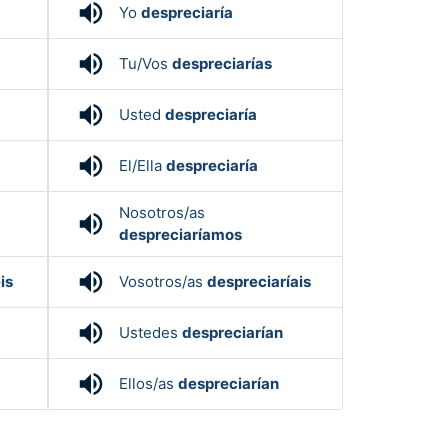
volume_up
Yo
despreciaría
volume_up
Tu/Vos
despreciarías
volume_up
Usted
despreciaría
volume_up
El/Ella
despreciaría
Nosotros/as
volume_up
despreciaríamos
volume_up
is
Vosotros/as
despreciaríais
volume_up
Ustedes
despreciarían
volume_up
Ellos/as
despreciarían