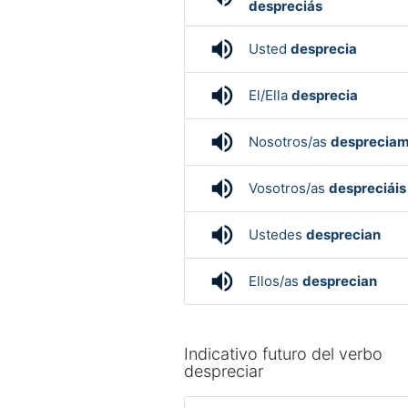
despreciás
volume_up
Usted
desprecia
volume_up
El/Ella
desprecia
volume_up
Nosotros/as
desprecia
volume_up
Vosotros/as
despreciáis
volume_up
Ustedes
desprecian
volume_up
Ellos/as
desprecian
Indicativo futuro del verbo
despreciar