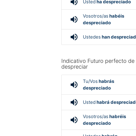
volume_up
Usted
ha despreciado
Vosotros/as
habéis
volume_up
despreciado
volume_up
Ustedes
han desprecia
Indicativo Futuro perfecto de
despreciar
Tu/Vos
habrás
volume_up
despreciado
volume_up
Usted
habrá despreciad
Vosotros/as
habréis
volume_up
despreciado