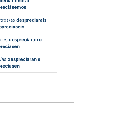
reciáramos o
preciásemos
tros/as
despreciarais
spreciaseis
edes
despreciaran o
reciasen
s/as
despreciaran o
reciasen