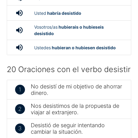
volume_up
Usted
habría desistido
Vosotros/as
hubierais o hubieseis
volume_up
desistido
volume_up
Ustedes
hubieran o hubiesen desistido
20 Oraciones con el verbo desistir
No desistí de mi objetivo de ahorrar
1
dinero.
Nos desistimos de la propuesta de
2
viajar al extranjero.
Desistió de seguir intentando
3
cambiar la situación.