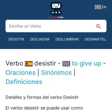
EN
search
DESISTIR
DESLINDAR
DESLUMBRAR
DESMANTELAR
Verbo
desistir -
to give up
-
Oraciones
|
Sinónimos
|
Definiciones
Detalles y formas del verbo Desistir
El verbo desistir se puede usar como