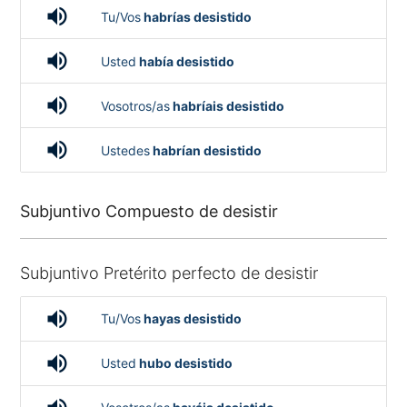
volume_up
Tu/Vos
habrías desistido
volume_up
Usted
había desistido
volume_up
Vosotros/as
habríais desistido
volume_up
Ustedes
habrían desistido
Subjuntivo Compuesto de desistir
Subjuntivo Pretérito perfecto de desistir
volume_up
Tu/Vos
hayas desistido
volume_up
Usted
hubo desistido