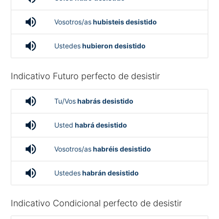
volume_up
Vosotros/as
hubisteis desistido
volume_up
Ustedes
hubieron desistido
Indicativo Futuro perfecto de desistir
volume_up
Tu/Vos
habrás desistido
volume_up
Usted
habrá desistido
volume_up
Vosotros/as
habréis desistido
volume_up
Ustedes
habrán desistido
Indicativo Condicional perfecto de desistir