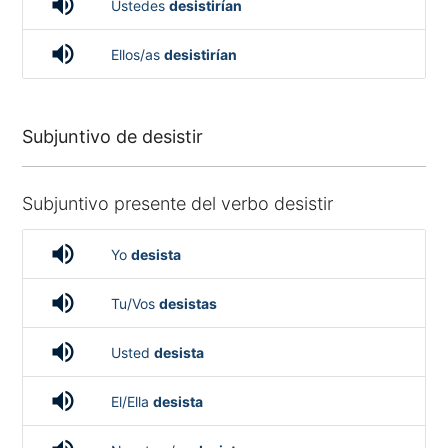
volume_up
Ustedes
desistirían
volume_up
Ellos/as
desistirían
Subjuntivo de desistir
Subjuntivo presente del verbo desistir
volume_up
Yo
desista
volume_up
Tu/Vos
desistas
volume_up
Usted
desista
volume_up
El/Ella
desista