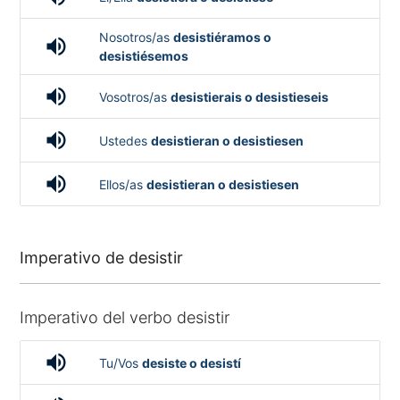
Nosotros/as
desistiéramos o
volume_up
desistiésemos
volume_up
Vosotros/as
desistierais o desistieseis
volume_up
Ustedes
desistieran o desistiesen
volume_up
Ellos/as
desistieran o desistiesen
Imperativo de desistir
Imperativo del verbo desistir
volume_up
Tu/Vos
desiste o desistí