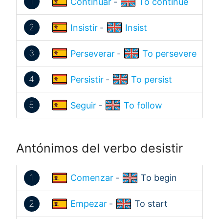
1
Continuar
-
To continue
2
Insistir
-
Insist
3
Perseverar
-
To persevere
4
Persistir
-
To persist
5
Seguir
-
To follow
Antónimos del verbo desistir
1
Comenzar
-
To begin
2
Empezar
-
To start