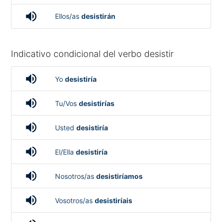
volume_up
Ellos/as
desistirán
Indicativo condicional del verbo desistir
volume_up
Yo
desistiría
volume_up
Tu/Vos
desistirías
volume_up
Usted
desistiría
volume_up
El/Ella
desistiría
volume_up
Nosotros/as
desistiríamos
volume_up
Vosotros/as
desistiríais