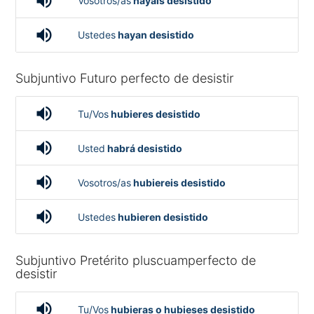
volume_up
Vosotros/as
hayáis desistido
volume_up
Ustedes
hayan desistido
Subjuntivo Futuro perfecto de desistir
volume_up
Tu/Vos
hubieres desistido
volume_up
Usted
habrá desistido
volume_up
Vosotros/as
hubiereis desistido
volume_up
Ustedes
hubieren desistido
Subjuntivo Pretérito pluscuamperfecto de
desistir
volume_up
Tu/Vos
hubieras o hubieses desistido