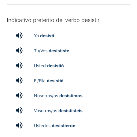
Indicativo preterito del verbo desistir
volume_up
Yo
desistí
volume_up
Tu/Vos
desististe
volume_up
Usted
desistió
volume_up
El/Ella
desistió
volume_up
Nosotros/as
desistimos
volume_up
Vosotros/as
desististeis
volume_up
Ustedes
desistieron