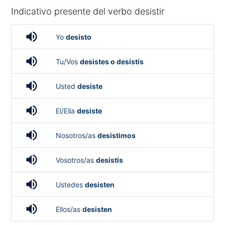
Indicativo presente del verbo desistir
volume_up
Yo
desisto
volume_up
Tu/Vos
desistes o desistís
volume_up
Usted
desiste
volume_up
El/Ella
desiste
volume_up
Nosotros/as
desistimos
volume_up
Vosotros/as
desistís
volume_up
Ustedes
desisten
volume_up
Ellos/as
desisten