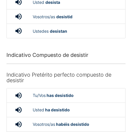
volume_up
Usted
desista
volume_up
Vosotros/as
desistid
volume_up
Ustedes
desistan
Indicativo Compuesto de desistir
Indicativo Pretérito perfecto compuesto de
desistir
volume_up
Tu/Vos
has desistido
volume_up
Usted
ha desistido
volume_up
Vosotros/as
habéis desistido