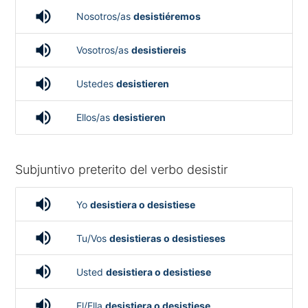
volume_up
Nosotros/as
desistiéremos
volume_up
Vosotros/as
desistiereis
volume_up
Ustedes
desistieren
volume_up
Ellos/as
desistieren
Subjuntivo preterito del verbo desistir
volume_up
Yo
desistiera o desistiese
volume_up
Tu/Vos
desistieras o desistieses
volume_up
Usted
desistiera o desistiese
volume_up
El/Ella
desistiera o desistiese