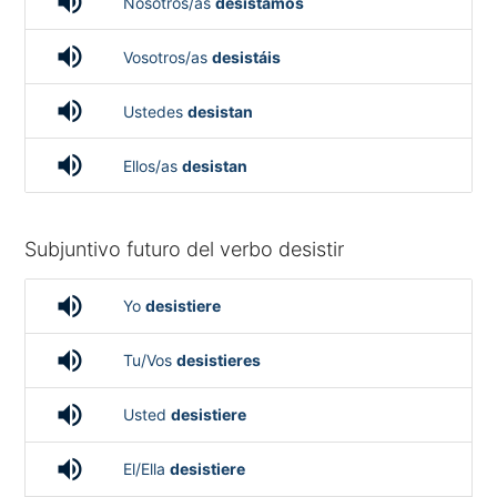
volume_up
Nosotros/as
desistamos
volume_up
Vosotros/as
desistáis
volume_up
Ustedes
desistan
volume_up
Ellos/as
desistan
Subjuntivo futuro del verbo desistir
volume_up
Yo
desistiere
volume_up
Tu/Vos
desistieres
volume_up
Usted
desistiere
volume_up
El/Ella
desistiere