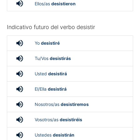
volume_up
Ellos/as
desistieron
Indicativo futuro del verbo desistir
volume_up
Yo
desistiré
volume_up
Tu/Vos
desistirás
volume_up
Usted
desistirá
volume_up
El/Ella
desistirá
volume_up
Nosotros/as
desistiremos
volume_up
Vosotros/as
desistiréis
volume_up
Ustedes
desistirán