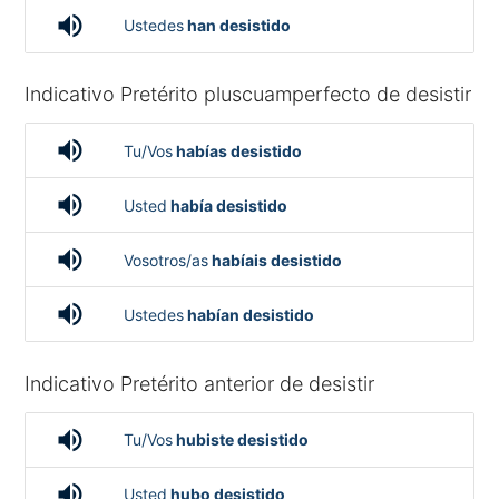
volume_up
Ustedes
han desistido
Indicativo Pretérito pluscuamperfecto de desistir
volume_up
Tu/Vos
habías desistido
volume_up
Usted
había desistido
volume_up
Vosotros/as
habíais desistido
volume_up
Ustedes
habían desistido
Indicativo Pretérito anterior de desistir
volume_up
Tu/Vos
hubiste desistido
volume_up
Usted
hubo desistido