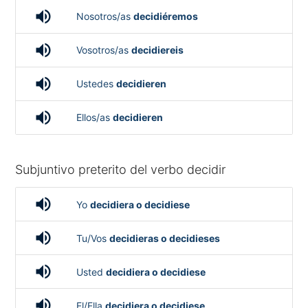
volume_up
Nosotros/as
decidiéremos
volume_up
Vosotros/as
decidiereis
volume_up
Ustedes
decidieren
volume_up
Ellos/as
decidieren
Subjuntivo preterito del verbo decidir
volume_up
Yo
decidiera o decidiese
volume_up
Tu/Vos
decidieras o decidieses
volume_up
Usted
decidiera o decidiese
volume_up
El/Ella
decidiera o decidiese