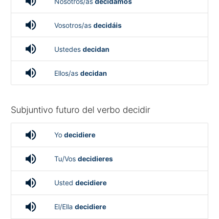
volume_up
Nosotros/as
decidamos
volume_up
Vosotros/as
decidáis
volume_up
Ustedes
decidan
volume_up
Ellos/as
decidan
Subjuntivo futuro del verbo decidir
volume_up
Yo
decidiere
volume_up
Tu/Vos
decidieres
volume_up
Usted
decidiere
volume_up
El/Ella
decidiere