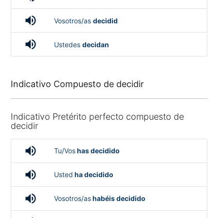
volume_up
Vosotros/as
decidid
volume_up
Ustedes
decidan
Indicativo Compuesto de decidir
Indicativo Pretérito perfecto compuesto de
decidir
volume_up
Tu/Vos
has decidido
volume_up
Usted
ha decidido
volume_up
Vosotros/as
habéis decidido