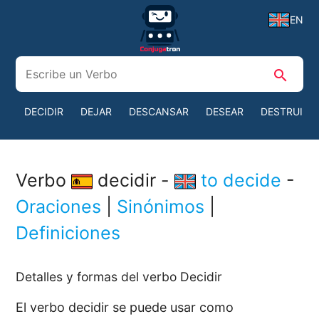
EN
search
DECIDIR
DEJAR
DESCANSAR
DESEAR
DESTRUIR
Verbo
decidir -
to decide
-
Oraciones
|
Sinónimos
|
Definiciones
Detalles y formas del verbo Decidir
El verbo decidir se puede usar como