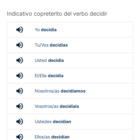
Indicativo copreterito del verbo decidir
volume_up
Yo
decidía
volume_up
Tu/Vos
decidías
volume_up
Usted
decidía
volume_up
El/Ella
decidía
volume_up
Nosotros/as
decidíamos
volume_up
Vosotros/as
decidíais
volume_up
Ustedes
decidían
volume_up
Ellos/as
decidían