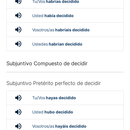
volume_up
Tu/Vos
habrías decidido
volume_up
Usted
había decidido
volume_up
Vosotros/as
habríais decidido
volume_up
Ustedes
habrían decidido
Subjuntivo Compuesto de decidir
Subjuntivo Pretérito perfecto de decidir
volume_up
Tu/Vos
hayas decidido
volume_up
Usted
hubo decidido
volume_up
Vosotros/as
hayáis decidido