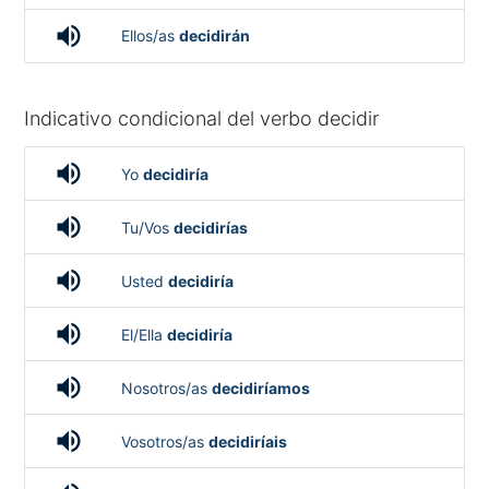
volume_up
Ellos/as
decidirán
Indicativo condicional del verbo decidir
volume_up
Yo
decidiría
volume_up
Tu/Vos
decidirías
volume_up
Usted
decidiría
volume_up
El/Ella
decidiría
volume_up
Nosotros/as
decidiríamos
volume_up
Vosotros/as
decidiríais