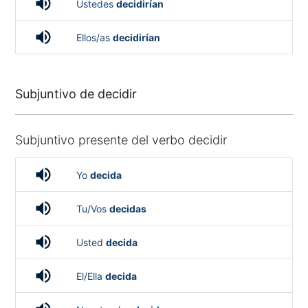
volume_up
Ustedes
decidirían
volume_up
Ellos/as
decidirían
Subjuntivo de decidir
Subjuntivo presente del verbo decidir
volume_up
Yo
decida
volume_up
Tu/Vos
decidas
volume_up
Usted
decida
volume_up
El/Ella
decida