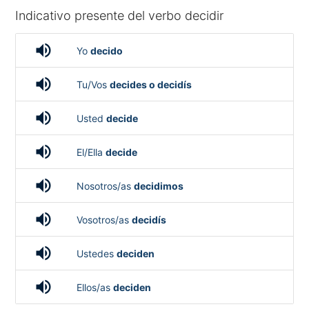
Indicativo presente del verbo decidir
volume_up
Yo
decido
volume_up
Tu/Vos
decides o decidís
volume_up
Usted
decide
volume_up
El/Ella
decide
volume_up
Nosotros/as
decidimos
volume_up
Vosotros/as
decidís
volume_up
Ustedes
deciden
volume_up
Ellos/as
deciden