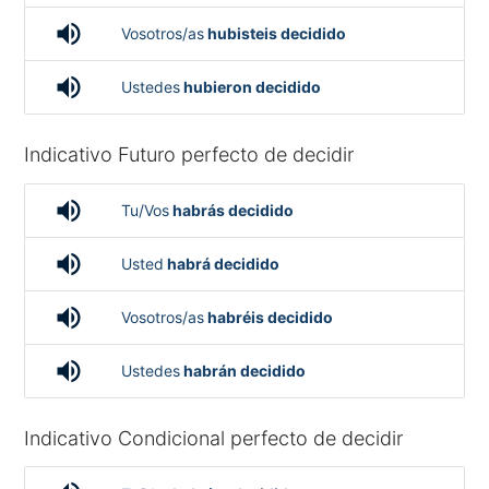
volume_up
Vosotros/as
hubisteis decidido
volume_up
Ustedes
hubieron decidido
Indicativo Futuro perfecto de decidir
volume_up
Tu/Vos
habrás decidido
volume_up
Usted
habrá decidido
volume_up
Vosotros/as
habréis decidido
volume_up
Ustedes
habrán decidido
Indicativo Condicional perfecto de decidir