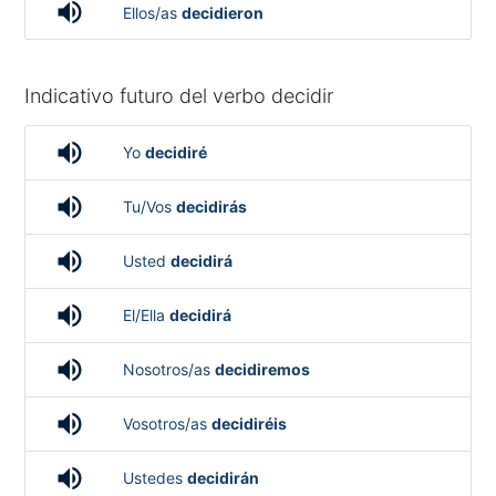
volume_up
Ellos/as
decidieron
Indicativo futuro del verbo decidir
volume_up
Yo
decidiré
volume_up
Tu/Vos
decidirás
volume_up
Usted
decidirá
volume_up
El/Ella
decidirá
volume_up
Nosotros/as
decidiremos
volume_up
Vosotros/as
decidiréis
volume_up
Ustedes
decidirán