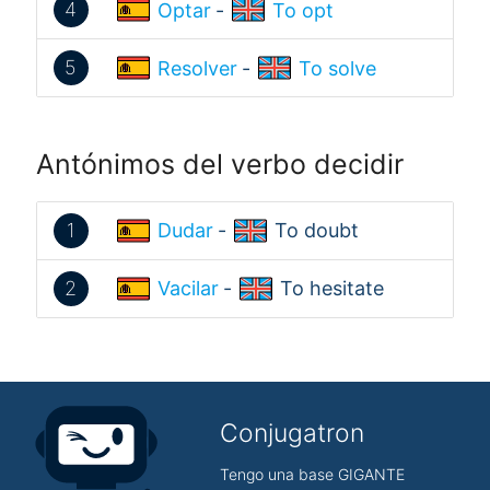
4
Optar
-
To opt
5
Resolver
-
To solve
Antónimos del verbo decidir
1
Dudar
-
To doubt
2
Vacilar
-
To hesitate
Conjugatron
Tengo una base GIGANTE