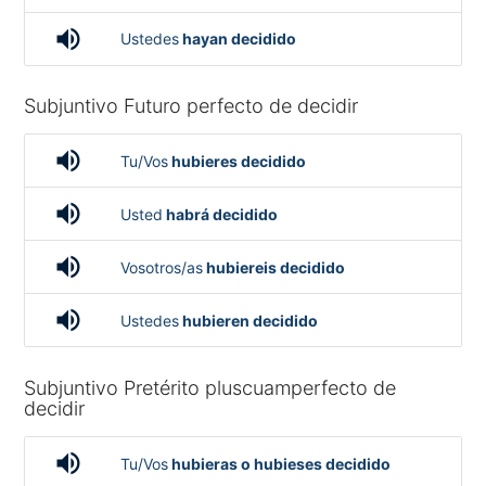
volume_up
Ustedes
hayan decidido
Subjuntivo Futuro perfecto de decidir
volume_up
Tu/Vos
hubieres decidido
volume_up
Usted
habrá decidido
volume_up
Vosotros/as
hubiereis decidido
volume_up
Ustedes
hubieren decidido
Subjuntivo Pretérito pluscuamperfecto de
decidir
volume_up
Tu/Vos
hubieras o hubieses decidido