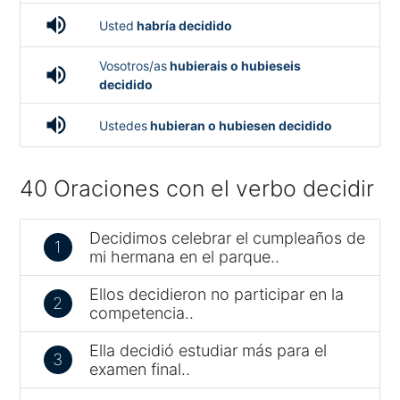
volume_up
Usted
habría decidido
Vosotros/as
hubierais o hubieseis
volume_up
decidido
volume_up
Ustedes
hubieran o hubiesen decidido
40 Oraciones con el verbo decidir
Decidimos celebrar el cumpleaños de
1
mi hermana en el parque..
Ellos decidieron no participar en la
2
competencia..
Ella decidió estudiar más para el
3
examen final..