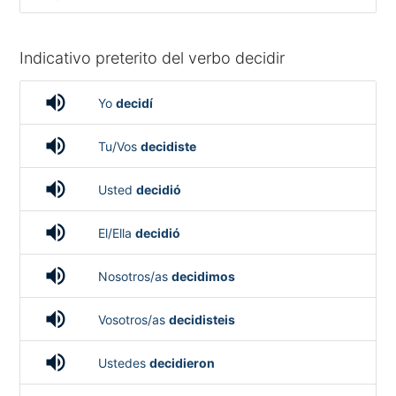
Indicativo preterito del verbo decidir
volume_up
Yo
decidí
volume_up
Tu/Vos
decidiste
volume_up
Usted
decidió
volume_up
El/Ella
decidió
volume_up
Nosotros/as
decidimos
volume_up
Vosotros/as
decidisteis
volume_up
Ustedes
decidieron