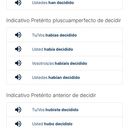
volume_up
Ustedes
han decidido
Indicativo Pretérito pluscuamperfecto de decidir
volume_up
Tu/Vos
habías decidido
volume_up
Usted
había decidido
volume_up
Vosotros/as
habíais decidido
volume_up
Ustedes
habían decidido
Indicativo Pretérito anterior de decidir
volume_up
Tu/Vos
hubiste decidido
volume_up
Usted
hubo decidido