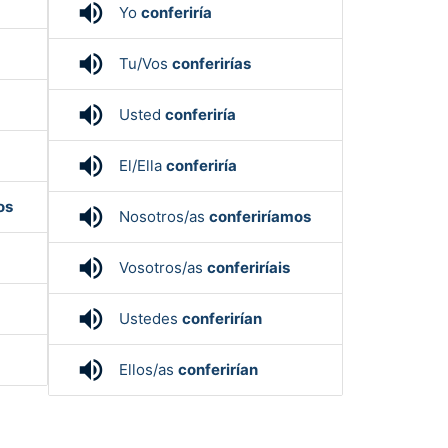
volume_up
Yo
conferiría
volume_up
Tu/Vos
conferirías
volume_up
Usted
conferiría
volume_up
El/Ella
conferiría
os
volume_up
Nosotros/as
conferiríamos
volume_up
Vosotros/as
conferiríais
volume_up
Ustedes
conferirían
volume_up
Ellos/as
conferirían