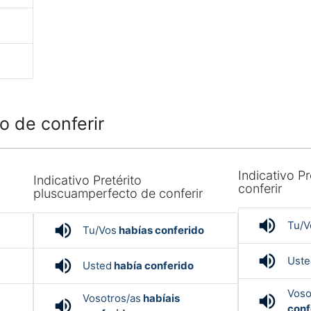
o de conferir
Indicativo Pr
Indicativo Pretérito
conferir
pluscuamperfecto de conferir
volume_up
Tu/V
volume_up
Tu/Vos
habías conferido
volume_up
Uste
volume_up
Usted
había conferido
Voso
volume_up
Vosotros/as
habíais
volume_up
conf