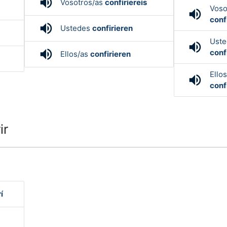
volume_up
Vosotros/as
confiriereis
Voso
volume_up
conf
volume_up
Ustedes
confirieren
Ust
volume_up
volume_up
conf
Ellos/as
confirieren
Ello
volume_up
conf
ir
í