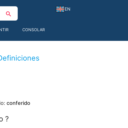
EN
search
NTIR
CONSOLAR
Definiciones
io:
conferido
o ?