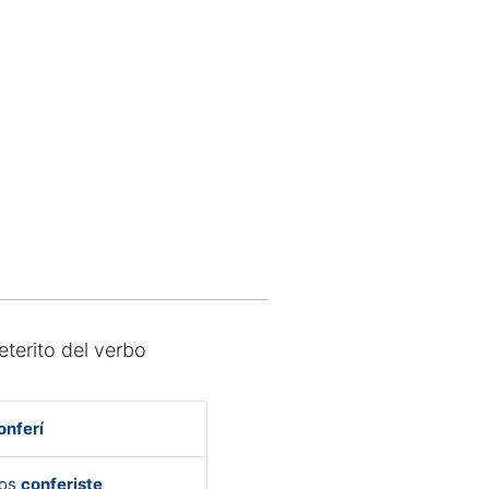
eterito del verbo
onferí
Vos
conferiste