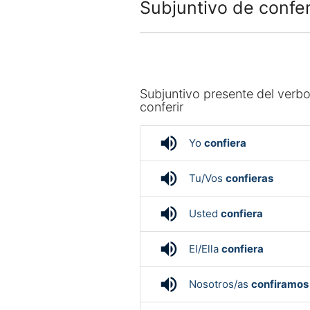
Subjuntivo de confer
Subjuntivo presente del verb
conferir
volume_up
Yo
confiera
volume_up
Tu/Vos
confieras
volume_up
Usted
confiera
volume_up
El/Ella
confiera
volume_up
Nosotros/as
confiramos