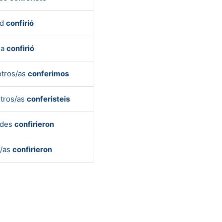
ed
confirió
la
confirió
tros/as
conferimos
tros/as
conferisteis
edes
confirieron
s/as
confirieron