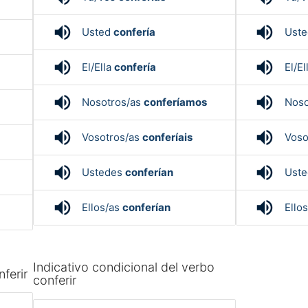
volume_up
volume_up
Usted
confería
Ust
volume_up
volume_up
El/Ella
confería
El/El
volume_up
volume_up
Nosotros/as
conferíamos
Noso
volume_up
volume_up
Vosotros/as
conferíais
Voso
volume_up
volume_up
Ustedes
conferían
Ust
volume_up
volume_up
Ellos/as
conferían
Ello
Indicativo condicional del verbo
ferir
conferir