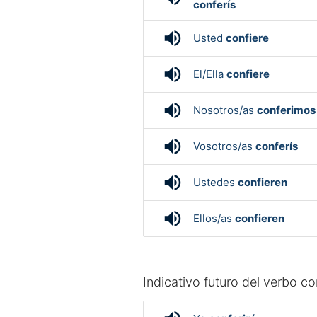
conferís
volume_up
Usted
confiere
volume_up
El/Ella
confiere
volume_up
Nosotros/as
conferimos
volume_up
Vosotros/as
conferís
volume_up
Ustedes
confieren
volume_up
Ellos/as
confieren
Indicativo futuro del verbo con