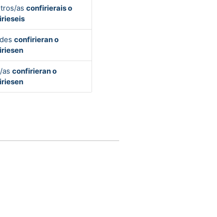
tros/as
confirierais o
irieseis
edes
confirieran o
iriesen
s/as
confirieran o
iriesen