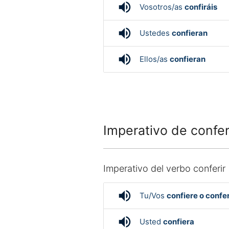
volume_up
Vosotros/as
confiráis
volume_up
Ustedes
confieran
volume_up
Ellos/as
confieran
Imperativo de confer
Imperativo del verbo conferir
volume_up
Tu/Vos
confiere o confer
volume_up
Usted
confiera