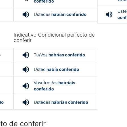
conferido
Uste
volume_up
volume_up
Ustedes
habían conferido
conf
Indicativo Condicional perfecto de
conferir
volume_up
o
Tu/Vos
habrías conferido
volume_up
Usted
había conferido
Vosotros/as
habríais
volume_up
conferido
volume_up
do
Ustedes
habrían conferido
o de conferir