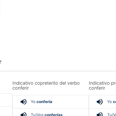
r
Indicativo copreterito del verbo
Indicativo pr
conferir
conferir
volume_up
volume_up
Yo
confería
Yo
c
volume_up
volume_up
Tu/Vos
conferías
Tu/