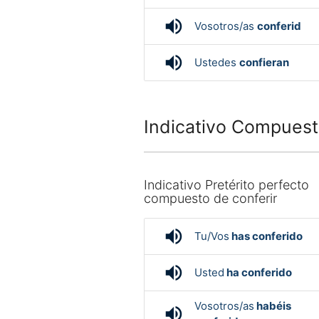
volume_up
Vosotros/as
conferid
volume_up
Ustedes
confieran
Indicativo Compuest
Indicativo Pretérito perfecto
compuesto de conferir
volume_up
Tu/Vos
has conferido
volume_up
Usted
ha conferido
Vosotros/as
habéis
volume_up