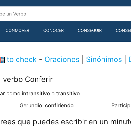
CONMOVER
CONOCER
CONSEGUIR
CONSE
CONTENER
to check
-
Oraciones
|
Sinónimos
|
l verbo Conferir
usar como
intransitivo
o
transitivo
Gerundio:
confiriendo
Particip
rees que puedes escribir en un minut