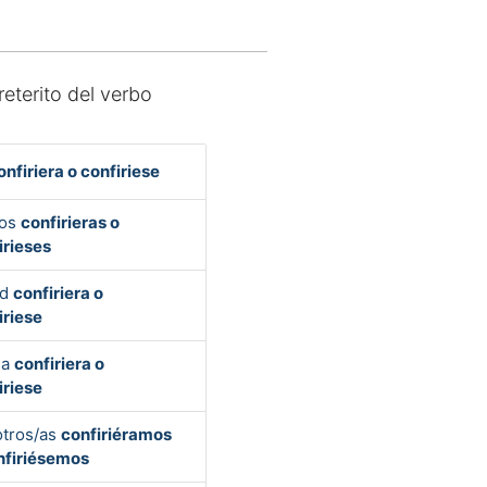
reterito del verbo
onfiriera o confiriese
Vos
confirieras o
irieses
ed
confiriera o
iriese
la
confiriera o
iriese
tros/as
confiriéramos
nfiriésemos