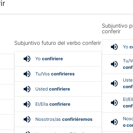
ir
Subjuntivo p
conferir
o
Subjuntivo futuro del verbo conferir
volume_up
Yo
c
volume_up
Yo
confiriere
Tu/
volume_up
conf
volume_up
Tu/Vos
confirieres
Ust
volume_up
conf
volume_up
Usted
confiriere
El/El
volume_up
volume_up
El/Ella
confiriere
conf
volume_up
Noso
Nosotros/as
confiriéremos
volume_up
o co