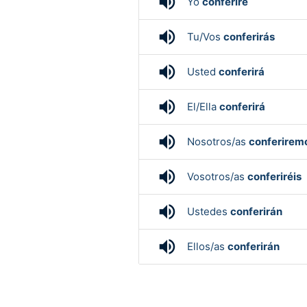
volume_up
Yo
conferiré
volume_up
Tu/Vos
conferirás
volume_up
Usted
conferirá
volume_up
El/Ella
conferirá
volume_up
Nosotros/as
conferirem
volume_up
Vosotros/as
conferiréis
volume_up
Ustedes
conferirán
volume_up
Ellos/as
conferirán