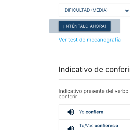
¡INTÉNTALO AHORA!
Ver test de mecanografía
Indicativo de conferi
Indicativo presente del verbo
conferir
volume_up
Yo
confiero
Tu/Vos
confieres o
volume_up