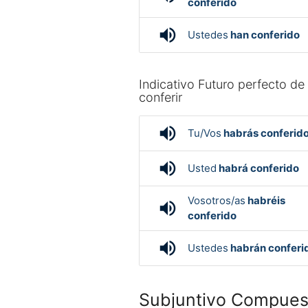
conferido
volume_up
Ustedes
han conferido
Indicativo Futuro perfecto de
conferir
volume_up
Tu/Vos
habrás conferid
volume_up
Usted
habrá conferido
Vosotros/as
habréis
volume_up
conferido
volume_up
Ustedes
habrán conferi
Subjuntivo Compuest