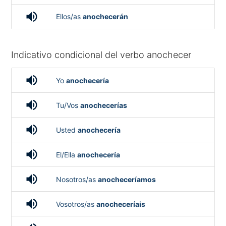
volume_up
Ellos/as
anochecerán
Indicativo condicional del verbo anochecer
volume_up
Yo
anochecería
volume_up
Tu/Vos
anochecerías
volume_up
Usted
anochecería
volume_up
El/Ella
anochecería
volume_up
Nosotros/as
anocheceríamos
volume_up
Vosotros/as
anocheceríais