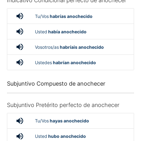
Indicativo Condicional perfecto de anochecer
volume_up
Tu/Vos
habrías anochecido
volume_up
Usted
había anochecido
volume_up
Vosotros/as
habríais anochecido
volume_up
Ustedes
habrían anochecido
Subjuntivo Compuesto de anochecer
Subjuntivo Pretérito perfecto de anochecer
volume_up
Tu/Vos
hayas anochecido
volume_up
Usted
hubo anochecido