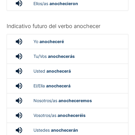
volume_up
Ellos/as
anochecieron
Indicativo futuro del verbo anochecer
volume_up
Yo
anocheceré
volume_up
Tu/Vos
anochecerás
volume_up
Usted
anochecerá
volume_up
El/Ella
anochecerá
volume_up
Nosotros/as
anocheceremos
volume_up
Vosotros/as
anocheceréis
volume_up
Ustedes
anochecerán