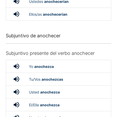
volume_up
Ustedes
anochecerían
volume_up
Ellos/as
anochecerían
Subjuntivo de anochecer
Subjuntivo presente del verbo anochecer
volume_up
Yo
anochezca
volume_up
Tu/Vos
anochezcas
volume_up
Usted
anochezca
volume_up
El/Ella
anochezca