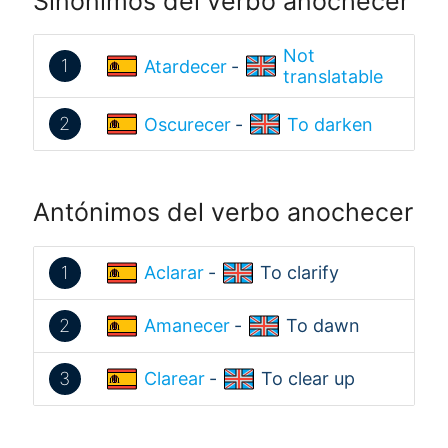
Sinónimos del verbo anochecer
Not
1
Atardecer
-
translatable
2
Oscurecer
-
To darken
Antónimos del verbo anochecer
1
Aclarar
-
To clarify
2
Amanecer
-
To dawn
3
Clarear
-
To clear up