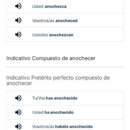
volume_up
Usted
anochezca
volume_up
Vosotros/as
anocheced
volume_up
Ustedes
anochezcan
Indicativo Compuesto de anochecer
Indicativo Pretérito perfecto compuesto de
anochecer
volume_up
Tu/Vos
has anochecido
volume_up
Usted
ha anochecido
volume_up
Vosotros/as
habéis anochecido