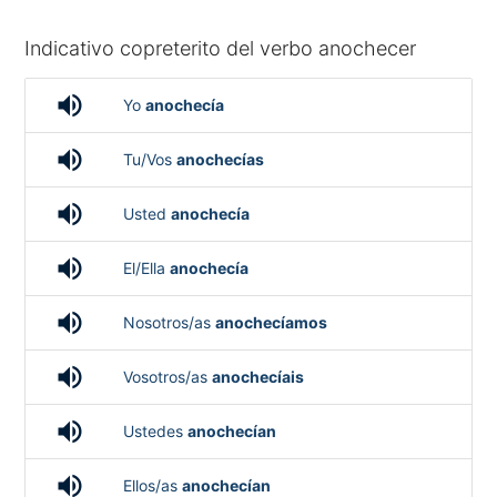
Indicativo copreterito del verbo anochecer
volume_up
Yo
anochecía
volume_up
Tu/Vos
anochecías
volume_up
Usted
anochecía
volume_up
El/Ella
anochecía
volume_up
Nosotros/as
anochecíamos
volume_up
Vosotros/as
anochecíais
volume_up
Ustedes
anochecían
volume_up
Ellos/as
anochecían