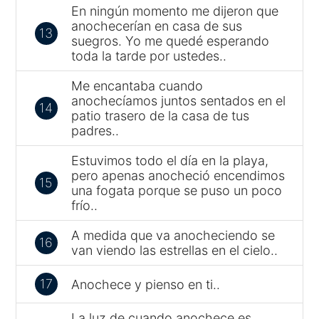
En ningún momento me dijeron que
anochecerían en casa de sus
13
suegros. Yo me quedé esperando
toda la tarde por ustedes..
Me encantaba cuando
anochecíamos juntos sentados en el
14
patio trasero de la casa de tus
padres..
Estuvimos todo el día en la playa,
pero apenas anocheció encendimos
15
una fogata porque se puso un poco
frío..
A medida que va anocheciendo se
16
van viendo las estrellas en el cielo..
17
Anochece y pienso en ti..
La luz de cuando anochece es