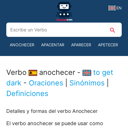
EN
search
ANOCHECER
APACENTAR
APARECER
APETECER
A
Verbo
anochecer -
to get
dark
-
Oraciones
|
Sinónimos
|
Definiciones
Detalles y formas del verbo Anochecer
El verbo anochecer se puede usar como