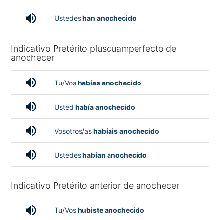
volume_up
Ustedes
han anochecido
Indicativo Pretérito pluscuamperfecto de
anochecer
volume_up
Tu/Vos
habías anochecido
volume_up
Usted
había anochecido
volume_up
Vosotros/as
habíais anochecido
volume_up
Ustedes
habían anochecido
Indicativo Pretérito anterior de anochecer
volume_up
Tu/Vos
hubiste anochecido