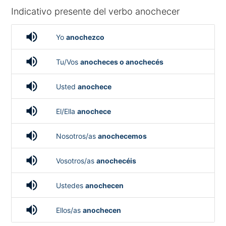
Indicativo presente del verbo anochecer
volume_up
Yo
anochezco
volume_up
Tu/Vos
anocheces o anochecés
volume_up
Usted
anochece
volume_up
El/Ella
anochece
volume_up
Nosotros/as
anochecemos
volume_up
Vosotros/as
anochecéis
volume_up
Ustedes
anochecen
volume_up
Ellos/as
anochecen