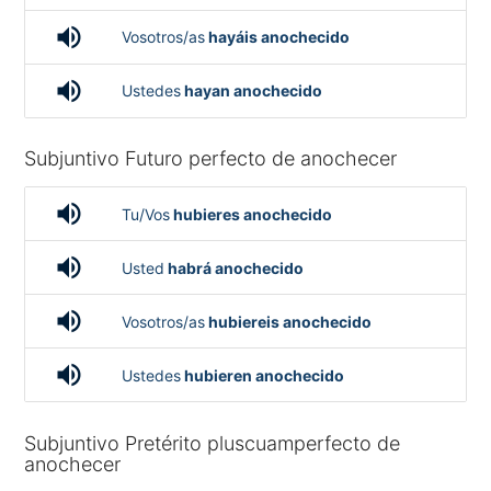
volume_up
Vosotros/as
hayáis anochecido
volume_up
Ustedes
hayan anochecido
Subjuntivo Futuro perfecto de anochecer
volume_up
Tu/Vos
hubieres anochecido
volume_up
Usted
habrá anochecido
volume_up
Vosotros/as
hubiereis anochecido
volume_up
Ustedes
hubieren anochecido
Subjuntivo Pretérito pluscuamperfecto de
anochecer