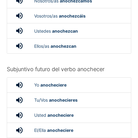
volume_up
Nosotros/as
anochezcamos
volume_up
Vosotros/as
anochezcáis
volume_up
Ustedes
anochezcan
volume_up
Ellos/as
anochezcan
Subjuntivo futuro del verbo anochecer
volume_up
Yo
anocheciere
volume_up
Tu/Vos
anochecieres
volume_up
Usted
anocheciere
volume_up
El/Ella
anocheciere