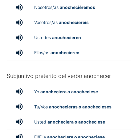
volume_up
Nosotros/as
anocheciéremos
volume_up
Vosotros/as
anocheciereis
volume_up
Ustedes
anochecieren
volume_up
Ellos/as
anochecieren
Subjuntivo preterito del verbo anochecer
volume_up
Yo
anocheciera o anocheciese
volume_up
Tu/Vos
anochecieras o anochecieses
volume_up
Usted
anocheciera o anocheciese
volume_up
El/Ella
anocheciera o anocheciese