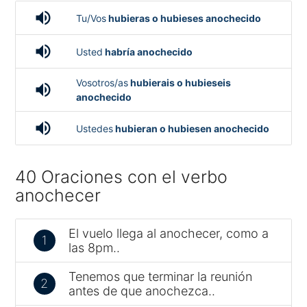
volume_up
Tu/Vos
hubieras o hubieses anochecido
volume_up
Usted
habría anochecido
Vosotros/as
hubierais o hubieseis
volume_up
anochecido
volume_up
Ustedes
hubieran o hubiesen anochecido
40 Oraciones con el verbo
anochecer
El vuelo llega al anochecer, como a
1
las 8pm..
Tenemos que terminar la reunión
2
antes de que anochezca..