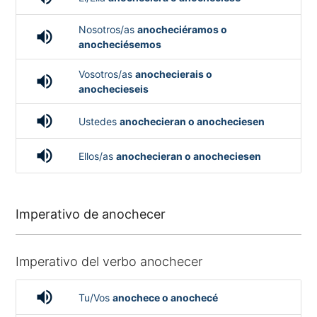
Nosotros/as
anocheciéramos o
volume_up
anocheciésemos
Vosotros/as
anochecierais o
volume_up
anochecieseis
volume_up
Ustedes
anochecieran o anocheciesen
volume_up
Ellos/as
anochecieran o anocheciesen
Imperativo de anochecer
Imperativo del verbo anochecer
volume_up
Tu/Vos
anochece o anochecé