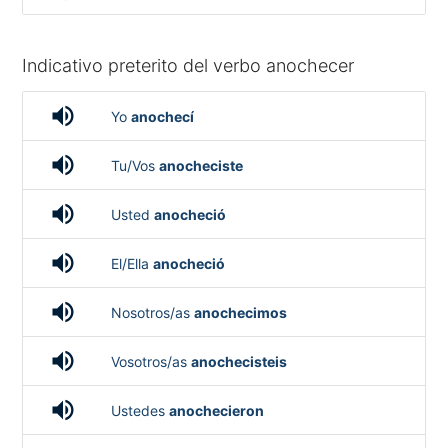
Indicativo preterito del verbo anochecer
volume_up
Yo
anochecí
volume_up
Tu/Vos
anocheciste
volume_up
Usted
anocheció
volume_up
El/Ella
anocheció
volume_up
Nosotros/as
anochecimos
volume_up
Vosotros/as
anochecisteis
volume_up
Ustedes
anochecieron