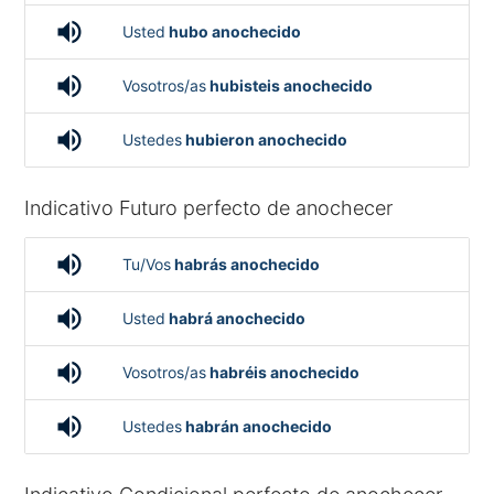
volume_up
Usted
hubo anochecido
volume_up
Vosotros/as
hubisteis anochecido
volume_up
Ustedes
hubieron anochecido
Indicativo Futuro perfecto de anochecer
volume_up
Tu/Vos
habrás anochecido
volume_up
Usted
habrá anochecido
volume_up
Vosotros/as
habréis anochecido
volume_up
Ustedes
habrán anochecido