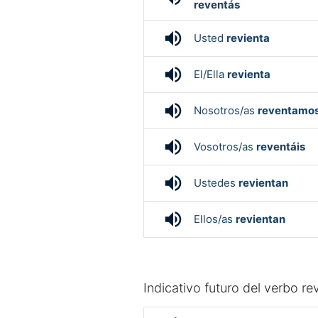
reventás
volume_up
Usted
revienta
volume_up
El/Ella
revienta
volume_up
Nosotros/as
reventamo
volume_up
Vosotros/as
reventáis
volume_up
Ustedes
revientan
volume_up
Ellos/as
revientan
Indicativo futuro del verbo re