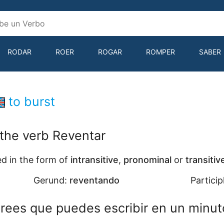
RODAR
ROER
ROGAR
ROMPER
SABER
to burst
 the verb Reventar
d in the form of
intransitive
,
pronominal
or
transitiv
Gerund:
reventando
Particip
rees que puedes escribir en un minut