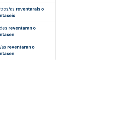
tros/as
reventarais o
ntaseis
edes
reventaran o
ntasen
s/as
reventaran o
ntasen