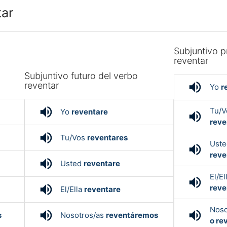
tar
Subjuntivo p
reventar
o
Subjuntivo futuro del verbo
volume_up
reventar
Yo
r
volume_up
Tu/
Yo
reventare
volume_up
reve
volume_up
Tu/Vos
reventares
Ust
volume_up
reve
volume_up
Usted
reventare
El/El
volume_up
volume_up
reve
El/Ella
reventare
Noso
volume_up
volume_up
s
Nosotros/as
reventáremos
o re