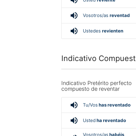
volume_up
volume_up
Vosotros/as
reventad
volume_up
Ustedes
revienten
Indicativo Compuest
Indicativo Pretérito perfecto
compuesto de reventar
volume_up
Tu/Vos
has reventado
volume_up
Usted
ha reventado
Vosotros/as
habéis