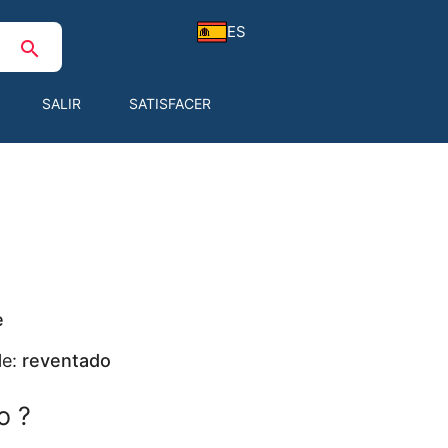
ES
search
SALIR
SATISFACER
e
le:
reventado
o ?