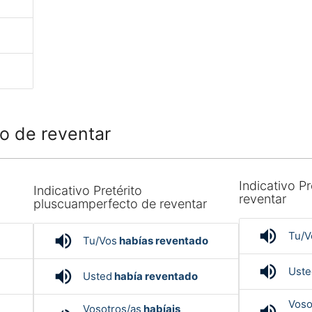
o de reventar
Indicativo Pr
Indicativo Pretérito
reventar
pluscuamperfecto de reventar
volume_up
Tu/V
volume_up
Tu/Vos
habías reventado
volume_up
Uste
volume_up
Usted
había reventado
Voso
volume_up
Vosotros/as
habíais