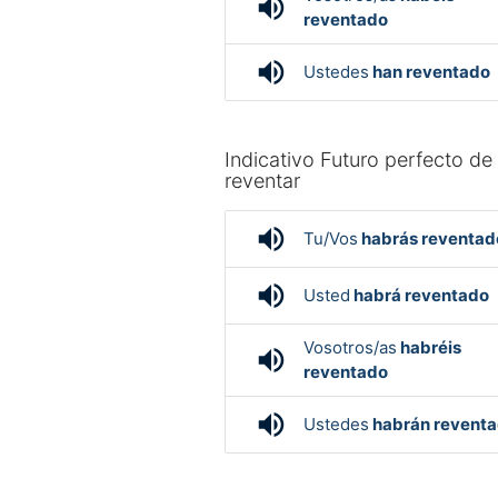
volume_up
reventado
volume_up
Ustedes
han reventado
Indicativo Futuro perfecto de
reventar
volume_up
Tu/Vos
habrás reventad
volume_up
Usted
habrá reventado
Vosotros/as
habréis
volume_up
reventado
volume_up
Ustedes
habrán revent