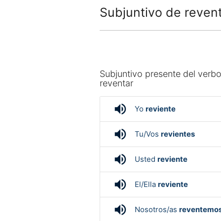
Subjuntivo de reven
Subjuntivo presente del verb
reventar
volume_up
Yo
reviente
volume_up
Tu/Vos
revientes
volume_up
Usted
reviente
volume_up
El/Ella
reviente
volume_up
Nosotros/as
reventemo