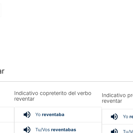
ar
Indicativo copreterito del verbo
Indicativo pr
reventar
reventar
volume_up
Yo
reventaba
volume_up
Yo
r
volume_up
Tu/Vos
reventabas
volume_up
Tu/