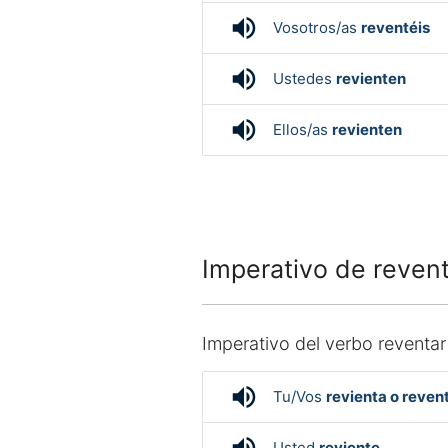
volume_up
Vosotros/as
reventéis
volume_up
Ustedes
revienten
volume_up
Ellos/as
revienten
Imperativo de revent
Imperativo del verbo reventar
volume_up
Tu/Vos
revienta o reven
Usted
reviente