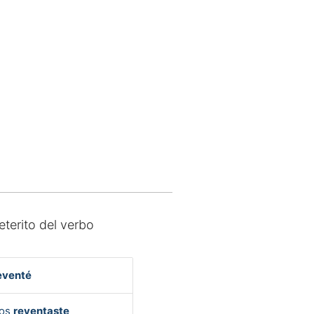
eterito del verbo
eventé
Vos
reventaste