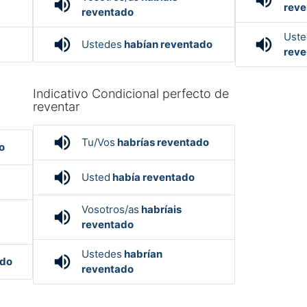
volume_up
reve
reventado
Uste
volume_up
volume_up
Ustedes
habían reventado
reve
Indicativo Condicional perfecto de
reventar
volume_up
Tu/Vos
habrías reventado
o
volume_up
Usted
había reventado
Vosotros/as
habríais
volume_up
reventado
Ustedes
habrían
volume_up
ado
reventado