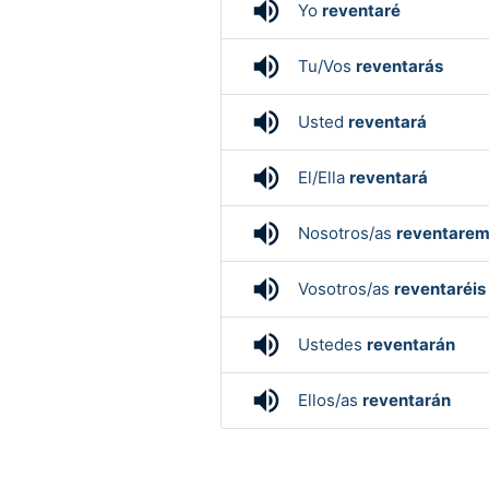
volume_up
Yo
reventaré
volume_up
Tu/Vos
reventarás
volume_up
Usted
reventará
volume_up
El/Ella
reventará
volume_up
Nosotros/as
reventare
volume_up
Vosotros/as
reventaréis
volume_up
Ustedes
reventarán
volume_up
Ellos/as
reventarán