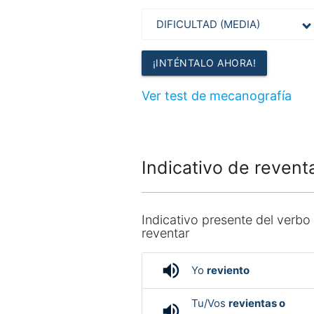
¡INTÉNTALO AHORA!
Ver test de mecanografía
Indicativo de revent
Indicativo presente del verbo
reventar
volume_up
Yo
reviento
Tu/Vos
revientas o
volume_up