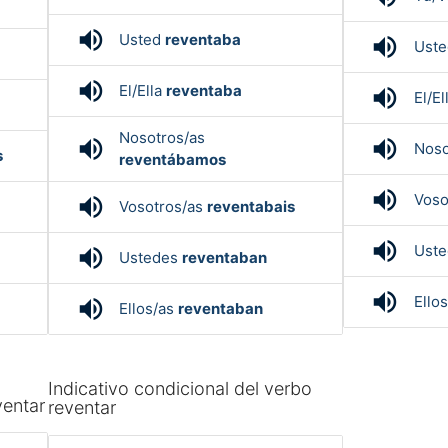
volume_up
Usted
reventaba
volume_up
Ust
volume_up
El/Ella
reventaba
volume_up
El/El
Nosotros/as
volume_up
volume_up
Noso
s
reventábamos
volume_up
Voso
volume_up
Vosotros/as
reventabais
volume_up
Ust
volume_up
Ustedes
reventaban
volume_up
Ello
volume_up
Ellos/as
reventaban
Indicativo condicional del verbo
ventar
reventar