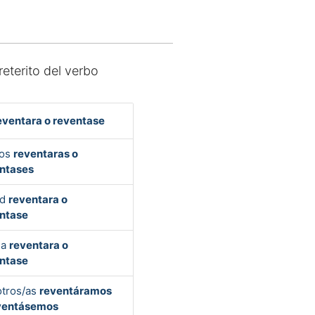
reterito del verbo
eventara o reventase
Vos
reventaras o
ntases
ed
reventara o
ntase
la
reventara o
ntase
tros/as
reventáramos
ventásemos