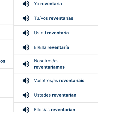
volume_up
Yo
reventaría
volume_up
Tu/Vos
reventarías
volume_up
Usted
reventaría
volume_up
El/Ella
reventaría
Nosotros/as
mos
volume_up
reventaríamos
volume_up
Vosotros/as
reventaríais
volume_up
Ustedes
reventarían
volume_up
Ellos/as
reventarían