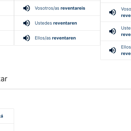
volume_up
Vosotros/as
reventareis
Voso
volume_up
reve
volume_up
Ustedes
reventaren
Ust
volume_up
reve
volume_up
Ellos/as
reventaren
Ello
volume_up
reve
ar
tá