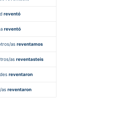
ed
reventó
la
reventó
tros/as
reventamos
tros/as
reventasteis
edes
reventaron
s/as
reventaron