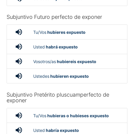
Subjuntivo Futuro perfecto de exponer
volume_up
Tu/Vos
hubieres expuesto
volume_up
Usted
habrá expuesto
volume_up
Vosotros/as
hubiereis expuesto
volume_up
Ustedes
hubieren expuesto
Subjuntivo Pretérito pluscuamperfecto de
exponer
volume_up
Tu/Vos
hubieras o hubieses expuesto
volume_up
Usted
habría expuesto