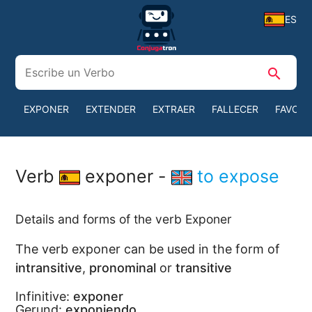
ES
search
EXPONER
EXTENDER
EXTRAER
FALLECER
FAVOR
Verb
exponer -
to expose
Details and forms of the verb Exponer
The verb exponer can be used in the form of
intransitive
,
pronominal
or
transitive
Infinitive:
exponer
Gerund:
exponiendo