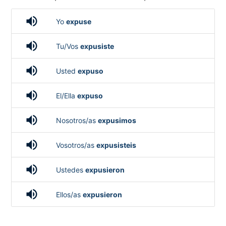
volume_up
Yo
expuse
volume_up
Tu/Vos
expusiste
volume_up
Usted
expuso
volume_up
El/Ella
expuso
volume_up
Nosotros/as
expusimos
volume_up
Vosotros/as
expusisteis
volume_up
Ustedes
expusieron
volume_up
Ellos/as
expusieron