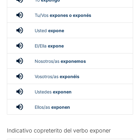
volume_up
Tu/Vos
expones o exponés
volume_up
Usted
expone
volume_up
El/Ella
expone
volume_up
Nosotros/as
exponemos
volume_up
Vosotros/as
exponéis
volume_up
Ustedes
exponen
volume_up
Ellos/as
exponen
Indicativo copreterito del verbo exponer