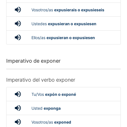
volume_up
Vosotros/as
expusierais o expusieseis
volume_up
Ustedes
expusieran o expusiesen
volume_up
Ellos/as
expusieran o expusiesen
Imperativo de exponer
Imperativo del verbo exponer
volume_up
Tu/Vos
expón o exponé
volume_up
Usted
exponga
volume_up
Vosotros/as
exponed