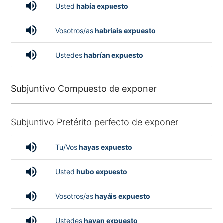
volume_up
Usted
había expuesto
volume_up
Vosotros/as
habríais expuesto
volume_up
Ustedes
habrían expuesto
Subjuntivo Compuesto de exponer
Subjuntivo Pretérito perfecto de exponer
volume_up
Tu/Vos
hayas expuesto
volume_up
Usted
hubo expuesto
volume_up
Vosotros/as
hayáis expuesto
volume_up
Ustedes
hayan expuesto