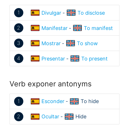
1
Divulgar
-
To disclose
2
Manifestar
-
To manifest
3
Mostrar
-
To show
4
Presentar
-
To present
Verb exponer antonyms
1
Esconder
-
To hide
2
Ocultar
-
Hide