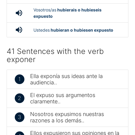
Vosotros/as
hubierais o hubieseis
volume_up
expuesto
volume_up
Ustedes
hubieran o hubiesen expuesto
41 Sentences with the verb
exponer
Ella exponía sus ideas ante la
1
audiencia..
El expuso sus argumentos
2
claramente..
Nosotros expusimos nuestras
3
razones a los demás..
Ellos expusieron sus opiniones en la