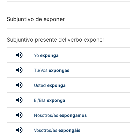
Subjuntivo de exponer
Subjuntivo presente del verbo exponer
volume_up
Yo
exponga
volume_up
Tu/Vos
expongas
volume_up
Usted
exponga
volume_up
El/Ella
exponga
volume_up
Nosotros/as
expongamos
volume_up
Vosotros/as
expongáis