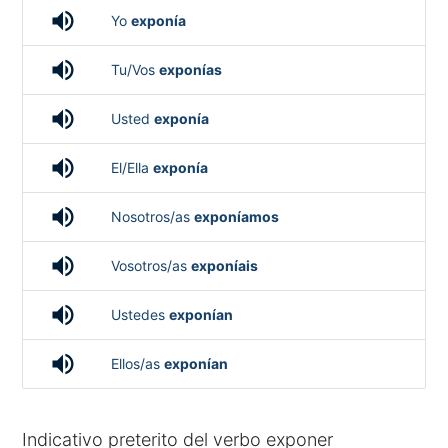
volume_up
Yo
exponía
volume_up
Tu/Vos
exponías
volume_up
Usted
exponía
volume_up
El/Ella
exponía
volume_up
Nosotros/as
exponíamos
volume_up
Vosotros/as
exponíais
volume_up
Ustedes
exponían
volume_up
Ellos/as
exponían
Indicativo preterito del verbo exponer