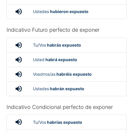
volume_up
Ustedes
hubieron expuesto
Indicativo Futuro perfecto de exponer
volume_up
Tu/Vos
habrás expuesto
volume_up
Usted
habrá expuesto
volume_up
Vosotros/as
habréis expuesto
volume_up
Ustedes
habrán expuesto
Indicativo Condicional perfecto de exponer
volume_up
Tu/Vos
habrías expuesto