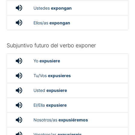
volume_up
Ustedes
expongan
volume_up
Ellos/as
expongan
Subjuntivo futuro del verbo exponer
volume_up
Yo
expusiere
volume_up
Tu/Vos
expusieres
volume_up
Usted
expusiere
volume_up
El/Ella
expusiere
volume_up
Nosotros/as
expusiéremos
volume_up
Vosotros/as
expusiereis