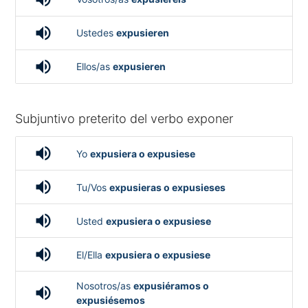
volume_up
Ustedes
expusieren
volume_up
Ellos/as
expusieren
Subjuntivo preterito del verbo exponer
volume_up
Yo
expusiera o expusiese
volume_up
Tu/Vos
expusieras o expusieses
volume_up
Usted
expusiera o expusiese
volume_up
El/Ella
expusiera o expusiese
Nosotros/as
expusiéramos o
volume_up
expusiésemos