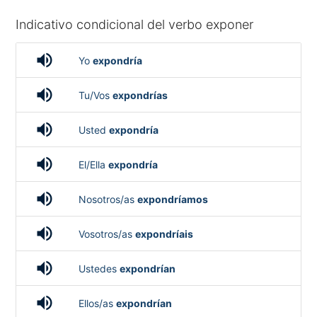
Indicativo condicional del verbo exponer
volume_up
Yo
expondría
volume_up
Tu/Vos
expondrías
volume_up
Usted
expondría
volume_up
El/Ella
expondría
volume_up
Nosotros/as
expondríamos
volume_up
Vosotros/as
expondríais
volume_up
Ustedes
expondrían
volume_up
Ellos/as
expondrían