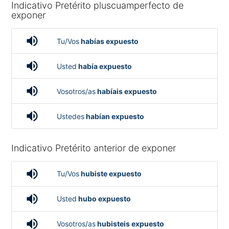
Indicativo Pretérito pluscuamperfecto de
exponer
volume_up
Tu/Vos
habías expuesto
volume_up
Usted
había expuesto
volume_up
Vosotros/as
habíais expuesto
volume_up
Ustedes
habían expuesto
Indicativo Pretérito anterior de exponer
volume_up
Tu/Vos
hubiste expuesto
volume_up
Usted
hubo expuesto
volume_up
Vosotros/as
hubisteis expuesto