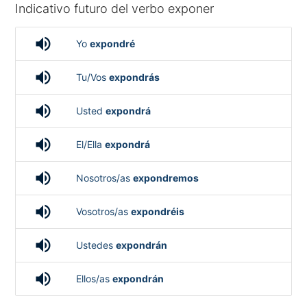
Indicativo futuro del verbo exponer
volume_up
Yo
expondré
volume_up
Tu/Vos
expondrás
volume_up
Usted
expondrá
volume_up
El/Ella
expondrá
volume_up
Nosotros/as
expondremos
volume_up
Vosotros/as
expondréis
volume_up
Ustedes
expondrán
volume_up
Ellos/as
expondrán