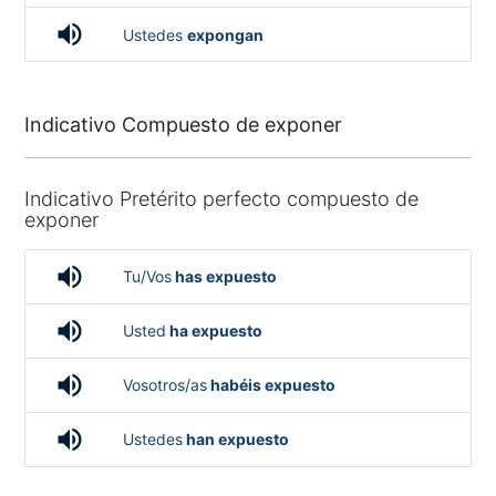
volume_up
Ustedes
expongan
Indicativo Compuesto de exponer
Indicativo Pretérito perfecto compuesto de
exponer
volume_up
Tu/Vos
has expuesto
volume_up
Usted
ha expuesto
volume_up
Vosotros/as
habéis expuesto
volume_up
Ustedes
han expuesto