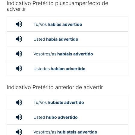
Indicativo Pretérito pluscuamperfecto de
advertir
volume_up
Tu/Vos
habías advertido
volume_up
Usted
había advertido
volume_up
Vosotros/as
habíais advertido
volume_up
Ustedes
habían advertido
Indicativo Pretérito anterior de advertir
volume_up
Tu/Vos
hubiste advertido
volume_up
Usted
hubo advertido
volume_up
Vosotros/as
hubisteis advertido