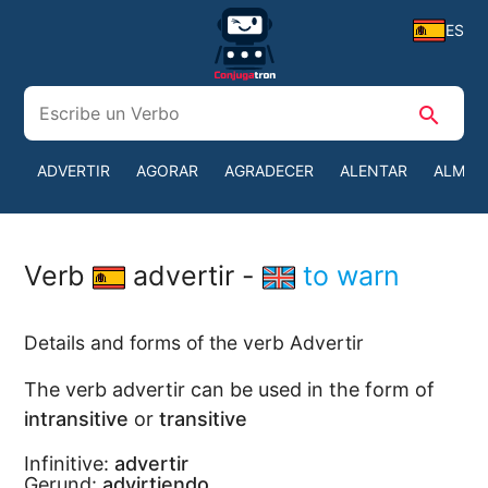
ES
search
ADVERTIR
AGORAR
AGRADECER
ALENTAR
ALMOR
Verb
advertir -
to warn
Details and forms of the verb Advertir
The verb advertir can be used in the form of
intransitive
or
transitive
Infinitive:
advertir
Gerund:
advirtiendo