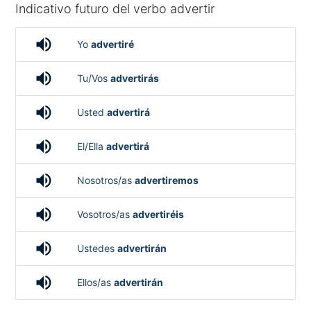
Indicativo futuro del verbo advertir
volume_up
Yo
advertiré
volume_up
Tu/Vos
advertirás
volume_up
Usted
advertirá
volume_up
El/Ella
advertirá
volume_up
Nosotros/as
advertiremos
volume_up
Vosotros/as
advertiréis
volume_up
Ustedes
advertirán
volume_up
Ellos/as
advertirán