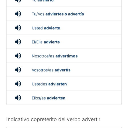
volume_up
Tu/Vos
adviertes o advertís
volume_up
Usted
advierte
volume_up
El/Ella
advierte
volume_up
Nosotros/as
advertimos
volume_up
Vosotros/as
advertís
volume_up
Ustedes
advierten
volume_up
Ellos/as
advierten
Indicativo copreterito del verbo advertir