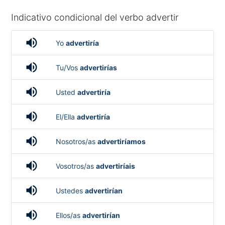
Indicativo condicional del verbo advertir
volume_up
Yo
advertiría
volume_up
Tu/Vos
advertirías
volume_up
Usted
advertiría
volume_up
El/Ella
advertiría
volume_up
Nosotros/as
advertiríamos
volume_up
Vosotros/as
advertiríais
volume_up
Ustedes
advertirían
volume_up
Ellos/as
advertirían