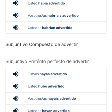
volume_up
Usted
había advertido
volume_up
Vosotros/as
habríais advertido
volume_up
Ustedes
habrían advertido
Subjuntivo Compuesto de advertir
Subjuntivo Pretérito perfecto de advertir
volume_up
Tu/Vos
hayas advertido
volume_up
Usted
hubo advertido
volume_up
Vosotros/as
hayáis advertido
volume_up
Ustedes
hayan advertido