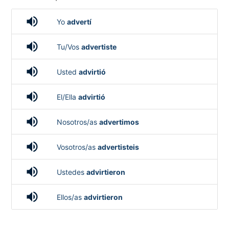
volume_up
Yo
advertí
volume_up
Tu/Vos
advertiste
volume_up
Usted
advirtió
volume_up
El/Ella
advirtió
volume_up
Nosotros/as
advertimos
volume_up
Vosotros/as
advertisteis
volume_up
Ustedes
advirtieron
volume_up
Ellos/as
advirtieron