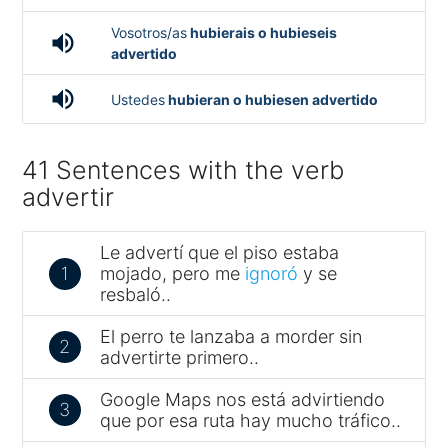
Vosotros/as
hubierais o hubieseis
volume_up
advertido
volume_up
Ustedes
hubieran o hubiesen advertido
41 Sentences with the verb
advertir
Le advertí que el piso estaba
1
mojado, pero me
ignoró
y se
resbaló..
El perro te lanzaba a morder sin
2
advertirte primero..
Google Maps nos está advirtiendo
3
que por esa ruta hay mucho tráfico..