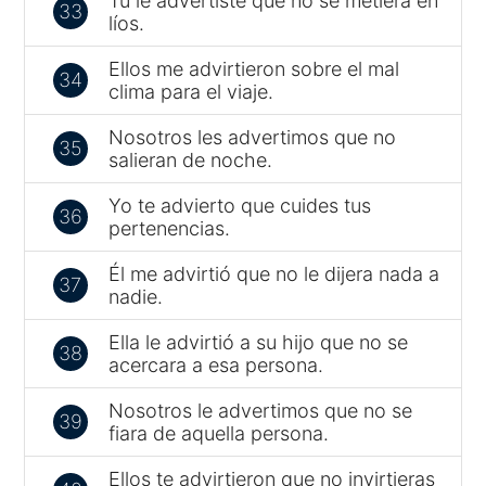
Tú le advertiste que no se metiera en
33
líos.
Ellos me advirtieron sobre el mal
34
clima para el viaje.
Nosotros les advertimos que no
35
salieran de noche.
Yo te advierto que cuides tus
36
pertenencias.
Él me advirtió que no le dijera nada a
37
nadie.
Ella le advirtió a su hijo que no se
38
acercara a esa persona.
Nosotros le advertimos que no se
39
fiara de aquella persona.
Ellos te advirtieron que no invirtieras