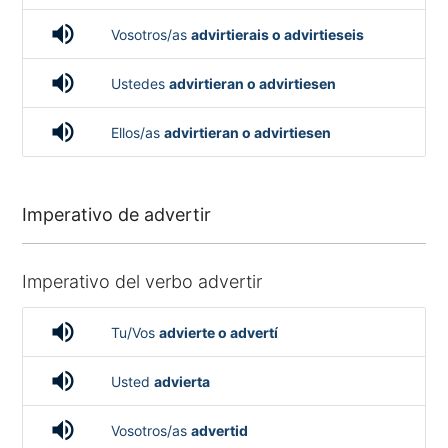
volume_up
Vosotros/as
advirtierais o advirtieseis
volume_up
Ustedes
advirtieran o advirtiesen
volume_up
Ellos/as
advirtieran o advirtiesen
Imperativo de advertir
Imperativo del verbo advertir
volume_up
Tu/Vos
advierte o advertí
volume_up
Usted
advierta
volume_up
Vosotros/as
advertid