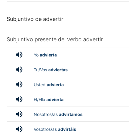
Subjuntivo de advertir
Subjuntivo presente del verbo advertir
volume_up
Yo
advierta
volume_up
Tu/Vos
adviertas
volume_up
Usted
advierta
volume_up
El/Ella
advierta
volume_up
Nosotros/as
advirtamos
volume_up
Vosotros/as
advirtáis