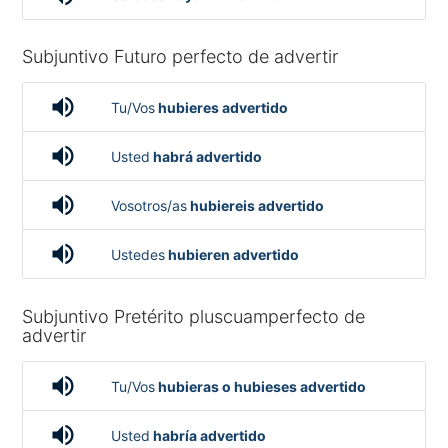
Subjuntivo Futuro perfecto de advertir
volume_up
Tu/Vos
hubieres advertido
volume_up
Usted
habrá advertido
volume_up
Vosotros/as
hubiereis advertido
volume_up
Ustedes
hubieren advertido
Subjuntivo Pretérito pluscuamperfecto de
advertir
volume_up
Tu/Vos
hubieras o hubieses advertido
volume_up
Usted
habría advertido