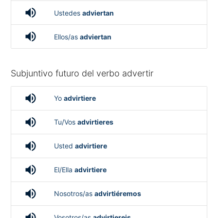
volume_up
Ustedes
adviertan
volume_up
Ellos/as
adviertan
Subjuntivo futuro del verbo advertir
volume_up
Yo
advirtiere
volume_up
Tu/Vos
advirtieres
volume_up
Usted
advirtiere
volume_up
El/Ella
advirtiere
volume_up
Nosotros/as
advirtiéremos
volume_up
Vosotros/as
advirtiereis