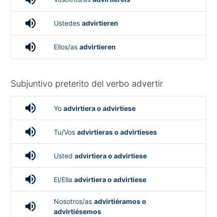
volume_up
Ustedes
advirtieren
volume_up
Ellos/as
advirtieren
Subjuntivo preterito del verbo advertir
volume_up
Yo
advirtiera o advirtiese
volume_up
Tu/Vos
advirtieras o advirtieses
volume_up
Usted
advirtiera o advirtiese
volume_up
El/Ella
advirtiera o advirtiese
Nosotros/as
advirtiéramos o
volume_up
advirtiésemos