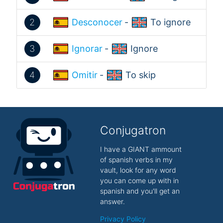
2
Desconocer
-
To ignore
3
Ignorar
-
Ignore
4
Omitir
-
To skip
Conjugatron
I have a GIANT ammount
of spanish verbs in my
vault, look for any word
you can come up with in
spanish and you'll get an
answer.
Privacy Policy