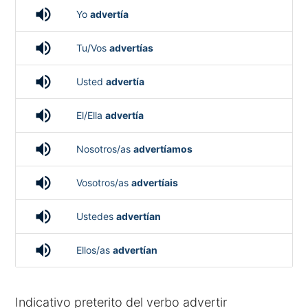
volume_up
Yo
advertía
volume_up
Tu/Vos
advertías
volume_up
Usted
advertía
volume_up
El/Ella
advertía
volume_up
Nosotros/as
advertíamos
volume_up
Vosotros/as
advertíais
volume_up
Ustedes
advertían
volume_up
Ellos/as
advertían
Indicativo preterito del verbo advertir