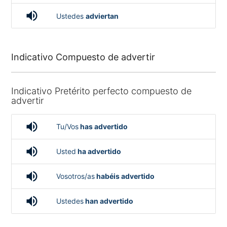
volume_up
Ustedes
adviertan
Indicativo Compuesto de advertir
Indicativo Pretérito perfecto compuesto de
advertir
volume_up
Tu/Vos
has advertido
volume_up
Usted
ha advertido
volume_up
Vosotros/as
habéis advertido
volume_up
Ustedes
han advertido