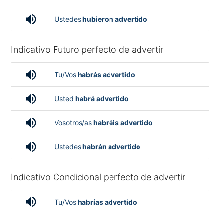
volume_up
Ustedes
hubieron advertido
Indicativo Futuro perfecto de advertir
volume_up
Tu/Vos
habrás advertido
volume_up
Usted
habrá advertido
volume_up
Vosotros/as
habréis advertido
volume_up
Ustedes
habrán advertido
Indicativo Condicional perfecto de advertir
volume_up
Tu/Vos
habrías advertido