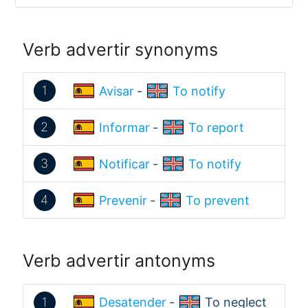
Verb advertir synonyms
1
Avisar
-
To notify
2
Informar
-
To report
3
Notificar
-
To notify
4
Prevenir
-
To prevent
Verb advertir antonyms
1
Desatender
-
To neglect